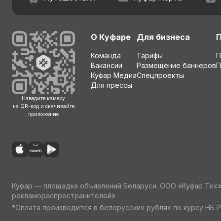
О Куфаре
Для бизнеса
Команда
Тарифы
П
Вакансии
Размещение баннеров
П
Куфар Медиа
Спецпроекты
Для прессы
Наведите камеру
на QR-код и скачивайте
приложение
Куфар — площадка объявлений Беларуси. ООО «Куфар Тех
рекламораспространителей»
*Оплата производится в белорусских рублях по курсу НБ Р