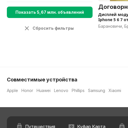
Договорн
Показать 5,67 млн. объявлений
Дисплей моду
Iph
Барановичи, Б
Сбросить фильтры
Совместимые устройства
Apple
Honor
Huawei
Lenovo
Phillips
Samsung
Xiaomi
Путешествия
Куфар Карта