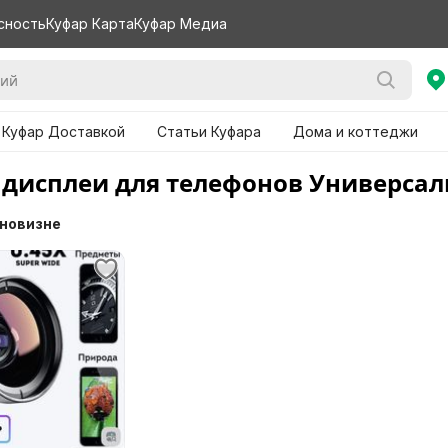
сность
Куфар Карта
Куфар Медиа
 Куфар Доставкой
Статьи Куфара
Дома и коттеджи
 дисплеи для телефонов Универсал
 новизне