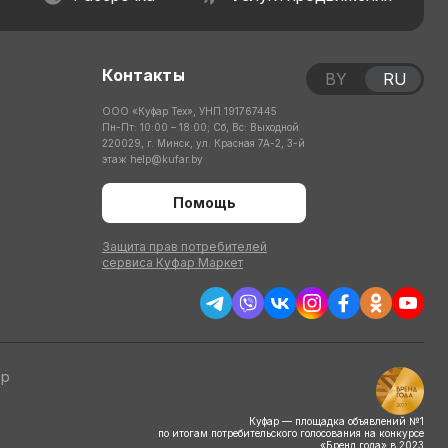
Контакты
BY
RU
ООО «Куфар Тех», УНП 191767445
Пн-Пт: 10:00 – 18:00; Сб, Вс: Выходной
220029, г. Минск, ул. Красная 7А-2, 3-й
этаж
help@kufar.by
Помощь
Защита прав потребителей
сервиса Куфар Маркет
тр
Куфар — площадка объявлений №1
по итогам потребительского голосования на конкурсе
«Бренд года» в 2023