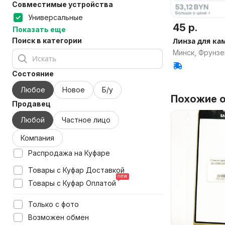
Совместимые устройства
Универсальные
45 р.
Показать еще
Поиск в категории
Линза для ка
Минск, Фрунзе
Состояние
Любое
Новое
Б/у
Похожие о
Продавец
Любой
Частное лицо
Компания
Распродажа на Куфаре
Товары с Куфар Доставкой
Товары с Куфар Оплатой
Только с фото
Возможен обмен