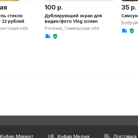
ая
100 р.
35 р.
ль стекло
Дублирующий экран для
Самсун
one 5 6 7 от 23 рублей
видео/фото Vlog screen
Бобруйс
рестская обл.
Рогачев, Гомельская обл.
Куфар Маркет
Куфар Медиа
Доставка