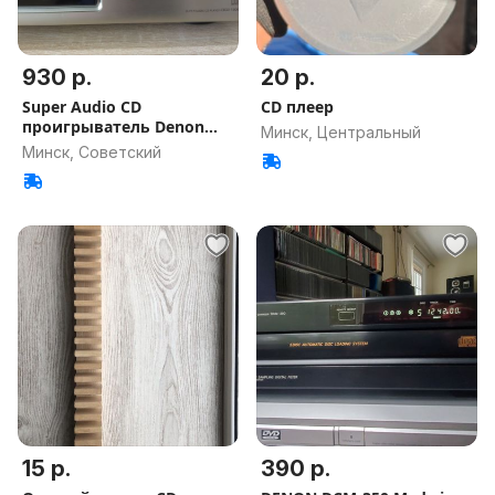
930 р.
20 р.
Super Audio CD
CD плеер
проигрыватель Denon
Минск, Центральный
DCD-1500AE
Минск, Советский
15 р.
390 р.