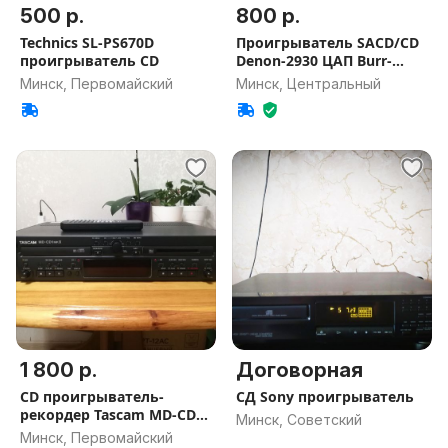
500 р.
800 р.
Technics SL-PS670D
Проигрыватель SACD/CD
проигрыватель CD
Denon-2930 ЦАП Burr-
Brown
Минск, Первомайский
Минск, Центральный
1 800 р.
Договорная
CD проигрыватель-
СД Sony проигрыватель
рекордер Tascam MD-CD1
Минск, Советский
MKII
Минск, Первомайский