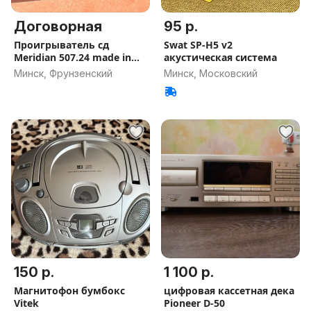
Договорная
95 р.
Проигрыватель сд
Swat SP-H5 v2
Meridian 507.24 made in
акустическая система
UK.
Минск, Фрунзенский
Минск, Московский
150 р.
1 100 р.
Магнитофон бумбокс
цифровая кассетная дека
Vitek
Pioneer D-50