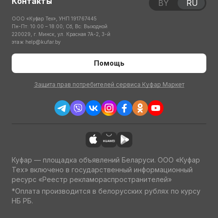
Контакты
BY
RU
ООО «Куфар Тех», УНП 191767445
Пн-Пт: 10:00 – 18:00; Сб, Вс: Выходной
220029, г. Минск, ул. Красная 7А-2, 3-й
этаж
help@kufar.by
Помощь
Защита прав потребителей сервиса Куфар Маркет
Куфар — площадка объявлений Беларуси. ООО «Куфар
Тех» включено в государственный информационный
ресурс «Реестр рекламораспространителей»
*Оплата производится в белорусских рублях по курсу
НБ РБ.