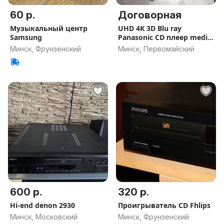
60 р.
Договорная
Музыкальный центр
UHD 4K 3D Blu ray
Samsung
Panasonic CD плеер media
box TV
Минск, Фрунзенский
Минск, Первомайский
600 р.
320 р.
Hi-end denon 2930
Проигрыватель CD Fhlips
Минск, Московский
Минск, Фрунзенский