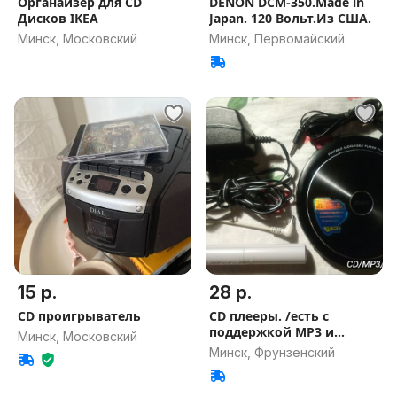
Органайзер для CD
DENON DCM-350.Made in
Дисков IKEA
Japan. 120 Вольт.Из США.
Минск, Московский
Минск, Первомайский
15 р.
28 р.
CD проигрыватель
CD плееры. /есть с
поддержкой МР3 и
Минск, Московский
VidеоCD
Минск, Фрунзенский