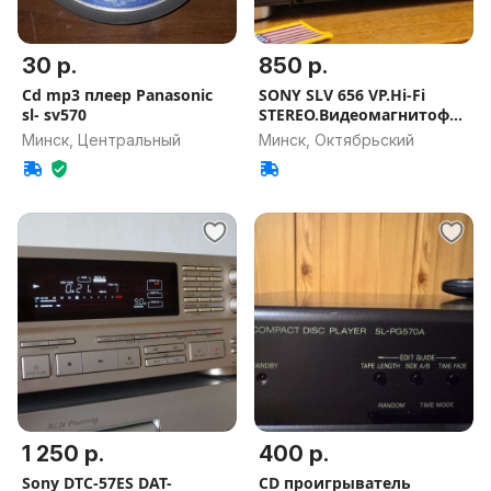
30 р.
850 р.
Cd mp3 плеер Panasonic
SONY SLV 656 VP.Hi-Fi
sl- sv570
STEREO.Видеомагнитофон
.
Минск, Центральный
Минск, Октябрьский
1 250 р.
400 р.
Sony DTC-57ES DAT-
CD проигрыватель