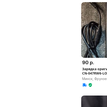
90 р.
Зарядка ориги
CN-047RW6-LO
Минск, Фрунзе