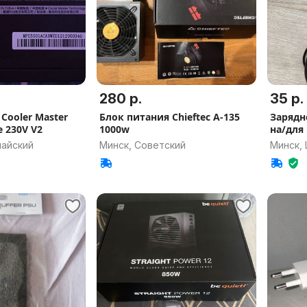
280 р.
35 р.
Cooler Master
Блок питания Chieftec A-135
Зарядн
 230V V2
1000w
на/для
майский
Минск, Советский
Минск,