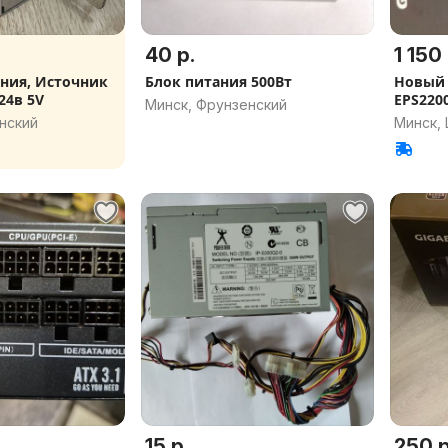
40 р.
1 150 
Блок питания 500Вт
Новый 
питания 1000 24в 5V
EPS2200
Минск, Фрунзенский
нский
Минск,
15 р.
250 р