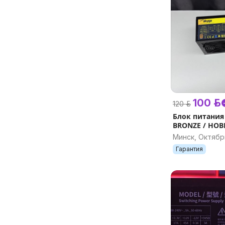
100 р.
120 р.
Блок питания 
BRONZE / НОВ
OEM
Минск, Октябр
Гарантия