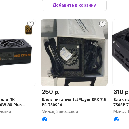
Добавить в корзину
250 р.
310 р
 для ПК
Блок питания 1stPlayer SFX 7.5
Блок пи
0W 80 Plus
PS-750SFX
750SP 
нский
Минск, Заводской
Минск,