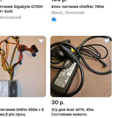
итания Gigabyte G750H
Блок питания chieftec 700w
0+ Gold
Минск, Ленинский
 Московский
30 р.
питания InWin 450w с 8
З/у для Acer a515, 45w.
ео,8 pin проц
Состояние нового.