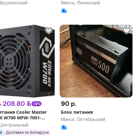
 Фрунзенский
Минск, Ленинский
208.80 р.
90 р.
.
-12%
итания Cooler Master
Блок питания
NEX W700 MPW-7001-
Минск, Октябрьский
BEU
 Центральный
я
Доставка по Беларуси