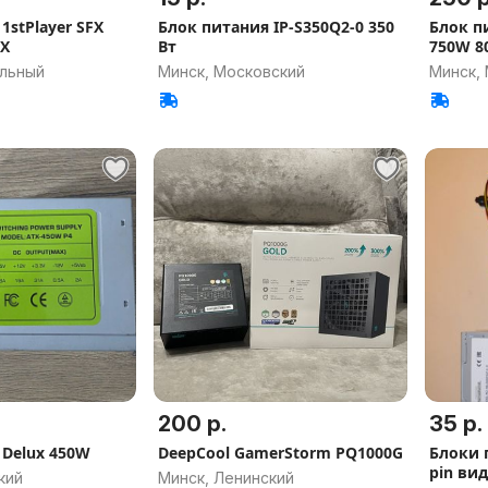
1stPlayer SFX
Блок питания IP-S350Q2-0 350
Блок п
FX
Вт
750W 8
альный
Минск, Московский
Минск,
200 р.
35 р.
 Delux 450W
DeepCool GamerStorm PQ1000G
Блоки 
pin вид
кий
Минск, Ленинский