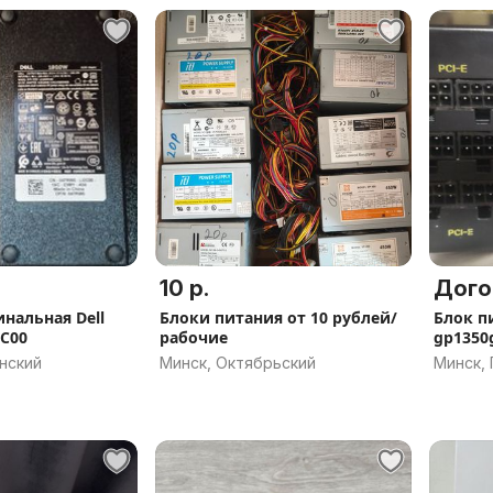
10 р.
Дого
нальная Dell
Блоки питания от 10 рублей/
Блок пи
C00
рабочие
gp1350
нский
Минск, Октябрьский
Минск,