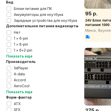
Вид
Блоки питания для ПК
95 р.
Аккумуляторы для ноутбука
24V Блок питания, Источник
Зарядные устройства для ноутбука
Дополнительное питание видеокарты
Минск, Фрунзе
Нет
1 × 6-pin
1 × 8-pin
1 × 6+2-pin
Показать еще
Производитель
1stPlayer
A-data
Accord
AeroCool
Показать еще
Форм-фактор
ATX
SFX
275 р.