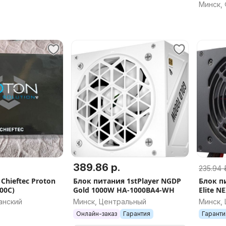
Минск,
389.86 р.
235.94 р
Chieftec Proton
Блок питания 1stPlayer NGDP
Блок п
00C)
Gold 1000W HA-1000BA4-WH
Elite 
ACBW-
анский
Минск, Центральный
Минск,
Онлайн-заказ
Гарантия
Гаранти