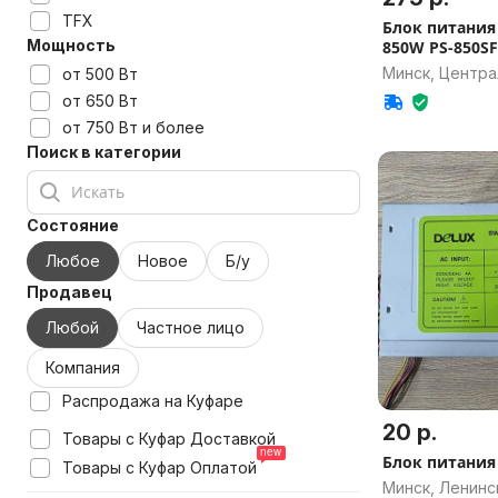
TFX
Блок питания 
Мощность
850W PS-850S
Минск, Центр
от 500 Вт
от 650 Вт
от 750 Вт и более
Поиск в категории
Состояние
Любое
Новое
Б/у
Продавец
Любой
Частное лицо
Компания
Распродажа на Куфаре
20 р.
Товары с Куфар Доставкой
Блок питания
Товары с Куфар Оплатой
Минск, Ленинс