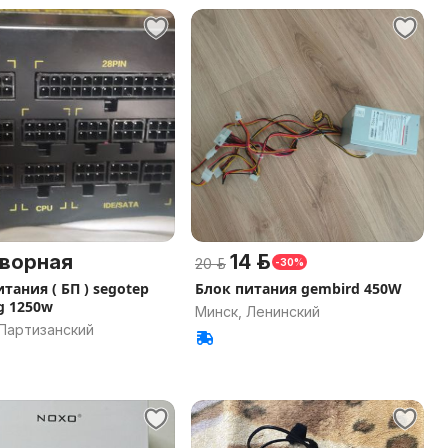
ворная
14 р.
20 р.
-30%
тания ( БП ) segotep
Блок питания gembird 450W
g 1250w
Минск, Ленинский
 Партизанский