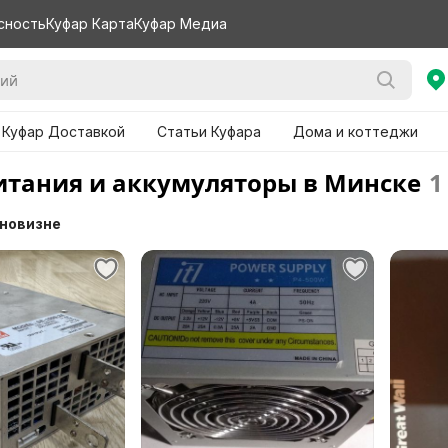
сность
Куфар Карта
Куфар Медиа
 Куфар Доставкой
Статьи Куфара
Дома и коттеджи
итания и аккумуляторы в Минске
1
 новизне