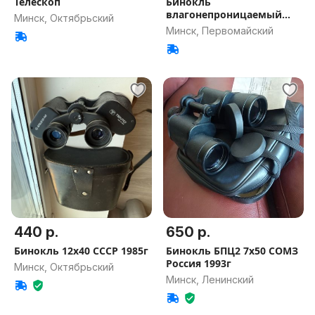
Телескоп
Бинокль
влагонепроницаемый
Минск, Октябрьский
Celestron 10x25
Минск, Первомайский
440 р.
650 р.
Бинокль 12х40 СССР 1985г
Бинокль БПЦ2 7х50 СОМЗ
Россия 1993г
Минск, Октябрьский
Минск, Ленинский