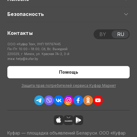
Безопасность
Контакты
BY
RU
ООО «Куфар Тех», УНП 191767445
Пн-Пт: 10:00 – 18:00; Сб, Вс: Выходной
220029, г. Минск, ул. Красная 7А-2, 3-й
этаж
help@kufar.by
Помощь
Защита прав потребителей сервиса Куфар Маркет
Куфар — площадка объявлений Беларуси. ООО «Куфар