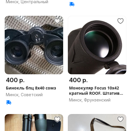
Минск, Центральный
400 р.
400 р.
Бинокль бпц 8х40 сомз
Монокуляр Focus 10x42
кратный ROOF. Штатив
Минск, Советский
(ОБМЕН)
Минск, Фрунзенский