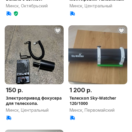
eq 3-2
Минск, Октябрьский
Минск, Центральный
150 р.
1 200 р.
Электропривод фокусера
Телескоп Sky-Watcher
для телескопа.
120/1000
Минск, Центральный
Минск, Первомайский