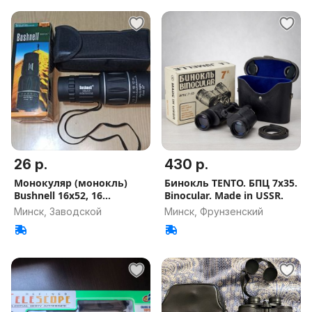
26 р.
430 р.
Монокуляр (монокль)
Бинокль TENTO. БПЦ 7х35.
Bushnell 16x52, 16
Binocular. Made in USSR.
кратный зум
Минск, Заводской
Минск, Фрунзенский