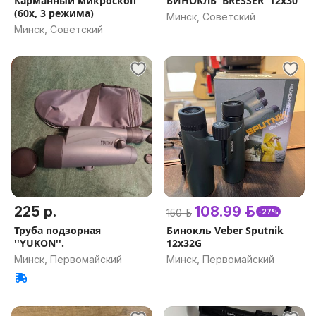
Карманный микроскоп
БИНОКЛЬ 'BRESSER' 12x30
(60x, 3 режима)
Минск, Советский
Минск, Советский
225 р.
108.99 р.
150 р.
-27%
Труба подзорная
Бинокль Veber Sputnik
''YUKON''.
12x32G
Минск, Первомайский
Минск, Первомайский