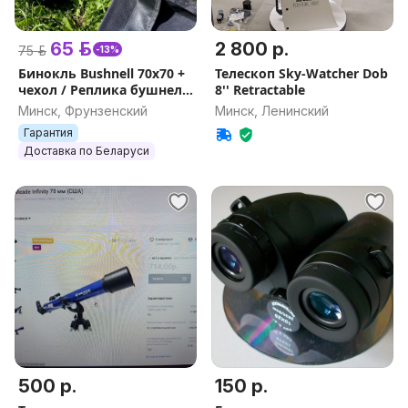
65 р.
2 800 р.
75 р.
-13%
Бинокль Bushnell 70х70 +
Телескоп Sky-Watcher Dob
чехол / Реплика бушнел
8'' Retractable
бинокуляр биноколь для
Минск, Фрунзенский
Минск, Ленинский
охоты и рыбалки
Гарантия
Доставка по Беларуси
500 р.
150 р.