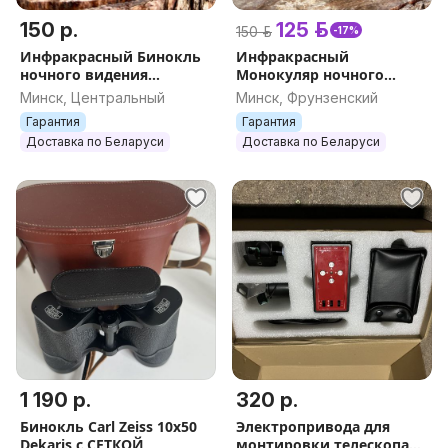
150 р.
125 р.
150 р.
-17%
Инфракрасный Бинокль
Инфракрасный
ночного видения
Монокуляр ночного
4K/36MP Night Vision с
видения 4K/36MP Night
Минск, Центральный
Минск, Фрунзенский
записью, 5x Zoom до
Vision с записью, 5x Zoom
Гарантия
Гарантия
200м, АКБ, для охоты
до 200м, для охоты
Доставка по Беларуси
Доставка по Беларуси
1 190 р.
320 р.
Бинокль Carl Zeiss 10x50
Электропривода для
Dekaris с СЕТКОЙ
монтировки телескопа