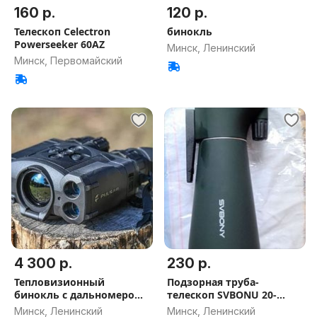
160 р.
120 р.
Телескоп Celectron
бинокль
Powerseeker 60AZ
Минск, Ленинский
Минск, Первомайский
4 300 р.
230 р.
Тепловизионный
Подзорная труба-
бинокль с дальномером
телескоп SVBONU 20-
Pulsar
60/80.
Минск, Ленинский
Минск, Ленинский