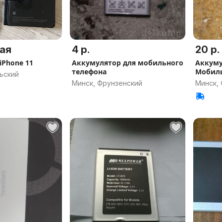
ая
4 р.
20 р.
iPhone 11
Аккумулятор для мобильного
Аккуму
телефона
Мобиль
ьский
iPhone 
Минск, Фрунзенский
Минск,