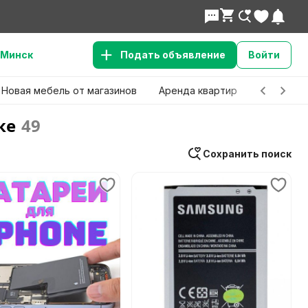
Минск
Подать объявление
Войти
Новая мебель от магазинов
Аренда квартир
Детские 
ке
49
Сохранить поиск