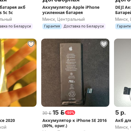
батарея акб
Аккумулятор Apple iPhone
DEJI А
s 5c 5с
усиленная батарея
Батаре
ошибк
альный
Минск, Центральный
Минск,
авка по Беларуси
Гарантия
Доставка по Беларуси
Гаранти
15 р.
5 р.
30 р.
-50%
се 2020
Аккумулятор к iPhone SE 2016
Акб дл
(80%, ориг.)
кой
Минск,