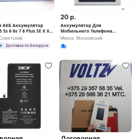
20 р.
я АКБ Аккумулятор
Аккумулятор Для
 5s 6 6s 7 8 Plus SE X Xr
Мобильного Телефона
1 12 13 14 15 16 Mini Pro
Samsung B150AE
 Советский
Минск, Московский
ad
я
Доставка по Беларуси
ворная
Договорная