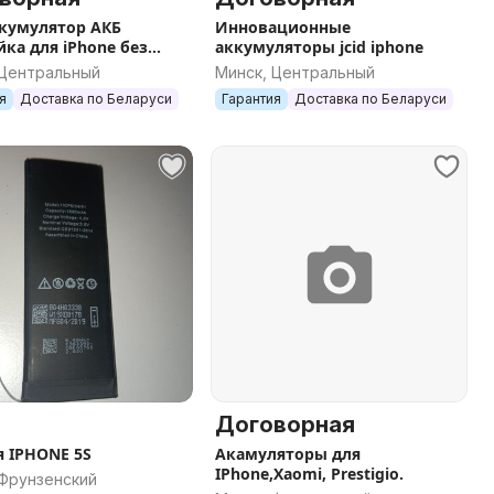
ккумулятор АКБ
Инновационные
йка для iPhone без
аккумуляторы jcid iphone
и
 Центральный
Минск, Центральный
я
Доставка по Беларуси
Гарантия
Доставка по Беларуси
Договорная
я IPHONE 5S
Акамуляторы для
IPhone,Xaomi, Prestigio.
 Фрунзенский