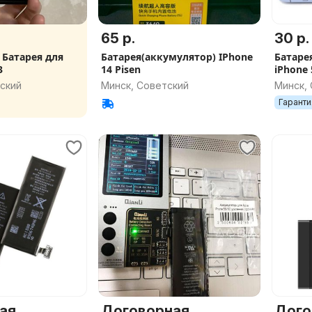
65 р.
30 р.
 Батарея для
Батарея(аккумулятор) IPhone
Батаре
3
14 Pisen
iPhone 5
Xs 10 1
ский
Минск, Советский
Минск,
Max iP
Гаранти
ая
Договорная
Дого