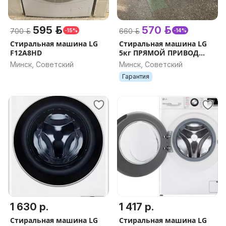
595 р.
570 р.
700 р.
660 р.
-15%
-14%
Стиральная машина LG
Стиральная машина LG
F12A8HD
5кг ПРЯМОЙ ПРИВОД
ГАРАНТИЯ, ДОСТАВКА,
Минск, Советский
Минск, Советский
РАССРОЧКА
Гарантия
1 630 р.
1 417 р.
Стиральная машина LG
Стиральная машина LG