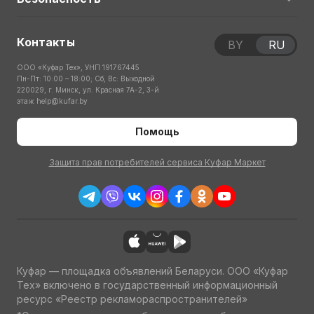
Контакты
BY
RU
ООО «Куфар Тех», УНП 191767445
Пн-Пт: 10:00 – 18:00; Сб, Вс: Выходной
220029, г. Минск, ул. Красная 7А-2, 3-й
этаж
help@kufar.by
Помощь
Защита прав потребителей сервиса Куфар Маркет
Куфар — площадка объявлений Беларуси. ООО «Куфар
Тех» включено в государственный информационный
ресурс «Реестр рекламораспространителей»