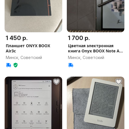
1 450 р.
1 700 р.
Планшет ONYX BOOX
Цветная электронная
Air3c
книга Onyx BOOX Note Air
3 C
Минск, Советский
Минск, Советский