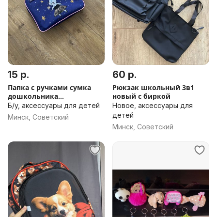
15 р.
60 р.
Папка с ручками сумка
Рюкзак школьный 3в1
дошкольника
новый с биркой
первоклассника
Б/у, аксессуары для детей
Новое, аксессуары для
детей
Минск, Советский
Минск, Советский