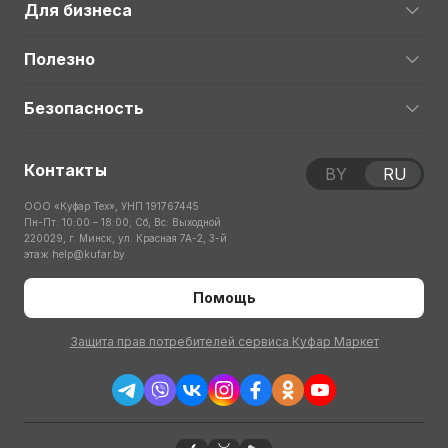
Для бизнеса
Полезно
Безопасность
Контакты
BY
RU
ООО «Куфар Тех», УНП 191767445
Пн-Пт: 10:00 – 18:00; Сб, Вс: Выходной
220029, г. Минск, ул. Красная 7А-2, 3-й
этаж
help@kufar.by
Помощь
Защита прав потребителей сервиса Куфар Маркет