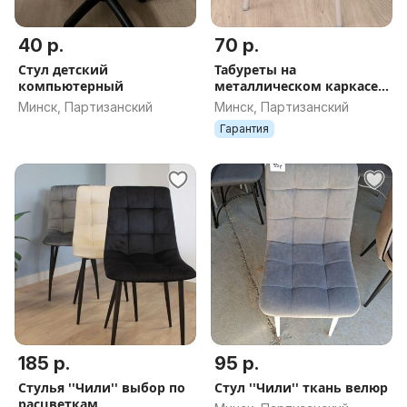
40 р.
70 р.
Стул детский
Табуреты на
компьютерный
металлическом каркасе
выбор по цветам
Минск, Партизанский
Минск, Партизанский
Гарантия
185 р.
95 р.
Стулья ''Чили'' выбор по
Стул ''Чили'' ткань велюр
расцветкам