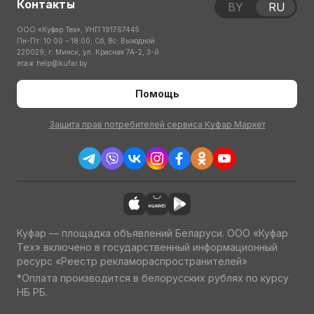
Контакты
BY
RU
ООО «Куфар Тех», УНП 191767445
Пн-Пт: 10:00 – 18:00; Сб, Вс: Выходной
220029, г. Минск, ул. Красная 7А-2, 3-й
этаж
help@kufar.by
Помощь
Защита прав потребителей сервиса Куфар Маркет
Куфар — площадка объявлений Беларуси. ООО «Куфар
Тех» включено в государственный информационный
ресурс «Реестр рекламораспространителей»
*Оплата производится в белорусских рублях по курсу
НБ РБ.