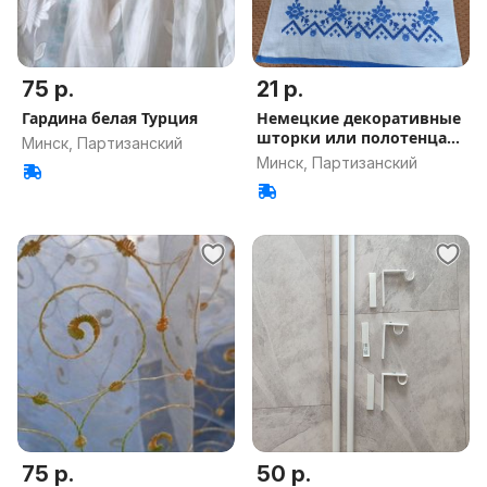
75 р.
21 р.
Гардина белая Турция
Немецкие декоративные
шторки или полотенца
Минск, Партизанский
или фир
Минск, Партизанский
75 р.
50 р.