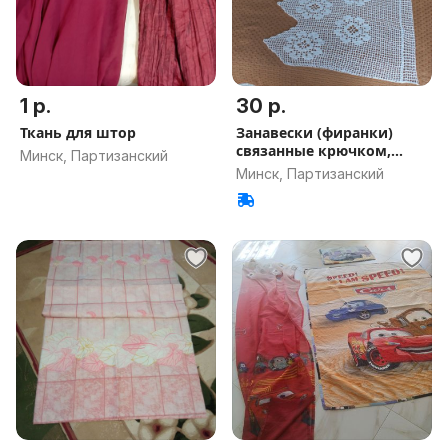
1 р.
30 р.
Ткань для штор
Занавески (фиранки)
связанные крючком,
Минск, Партизанский
винтаж Герм
Минск, Партизанский