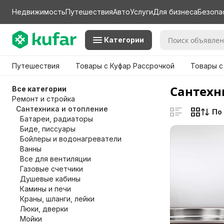
Недвижимость
Путешествия
Авто
Услуги
Для бизнеса
Безопа
Категории
Путешествия
Товары с Куфар Рассрочкой
Товары с
Сантехн
Все категории
Ремонт и стройка
Сантехника и отопление
По
Батареи, радиаторы
Биде, писсуары
Бойлеры и водонагреватели
Ванны
Все для вентиляции
Газовые счетчики
Душевые кабины
Камины и печи
Краны, шланги, лейки
Люки, дверки
Мойки