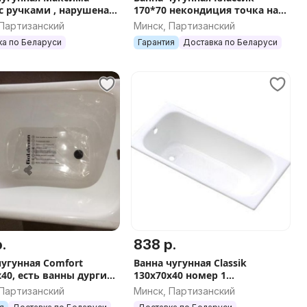
 с ручками , нарушена
170*70 некондиция точка на
рия
эмали
 Партизанский
Минск, Партизанский
ка по Беларуси
Гарантия
Доставка по Беларуси
.
838 р.
чугунная Comfort
Ванна чугунная Classik
х40, есть ванны дургих
130х70х40 номер 1
ов
некондиция
 Партизанский
Минск, Партизанский