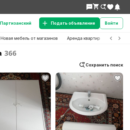
Партизанский
Подать объявление
Войти
Новая мебель от магазинов
Аренда квартир
Детские 
а
366
Сохранить поиск