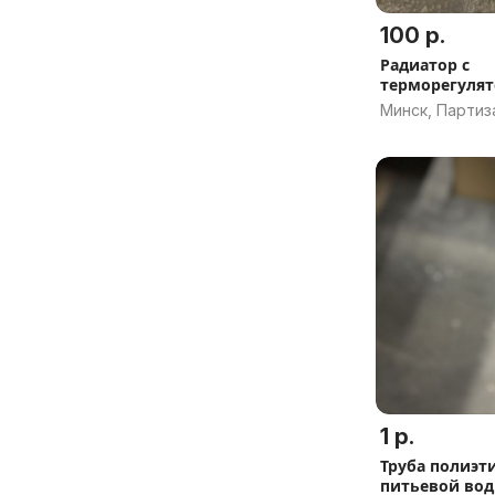
100 р.
Радиатор с
терморегулят
новостройки
Минск, Партиз
1 р.
Труба полиэт
питьевой вод