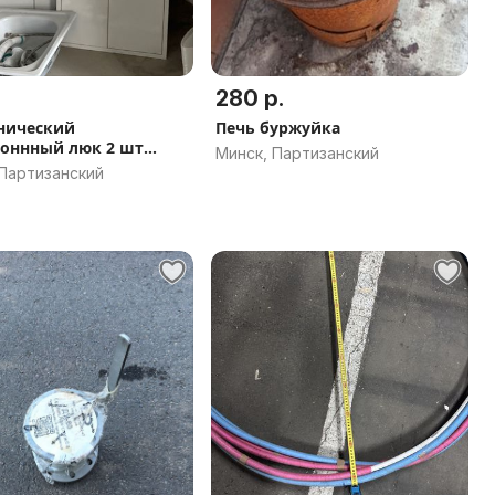
280 р.
нический
Печь буржуйка
оннный люк 2 шт
Минск, Партизанский
 мойка
 Партизанский