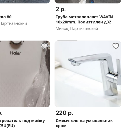
2 р.
ка 80
Труба металлопласт WAVIN
16x20mm. Полиэтилен д32
 Партизанский
Минск, Партизанский
.
220 р.
греватель под мойку
Смеситель на умывальник
C5U(EU)
хром