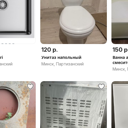
120 р.
150 р
ri
Унитаз напольный
Ванна 
смесит
анский
Минск, Партизанский
Минск,