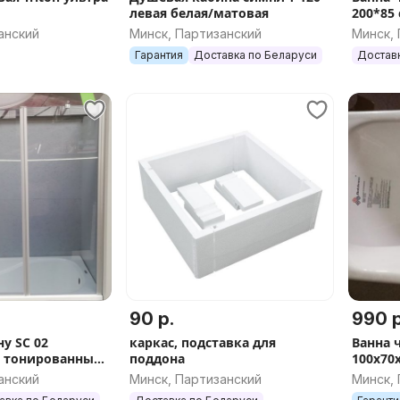
левая белая/матовая
200*85
геомет
анский
Минск, Партизанский
Минск,
Гарантия
Доставка по Беларуси
Достав
90 р.
990 р
у SC 02
каркас, подставка для
Ванна 
и тонированные
поддона
100х70
тся на прямой
размер
анский
Минск, Партизанский
Минск,