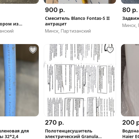
900 р.
80 р.
Смеситель Blanco Fontas-S II
Задвиж
ором из
антрацит
Минск,
анский
Минск, Партизанский
270 р.
200 р
иленовая для
Полотенцесушитель
Водона
ы 32*2,4
электрический Granula
Haier E