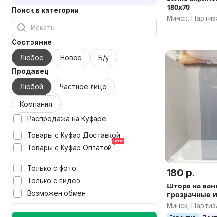
180х70
Поиск в категории
Минск, Партиз
Состояние
Любое
Новое
Б/у
Продавец
Любой
Частное лицо
Компания
Распродажа на Куфаре
Товары с Куфар Доставкой
Товары с Куфар Оплатой
Только с фото
180 р.
Только с видео
Штора на ванн
Возможен обмен
прозрачные 
устанавливае
Минск, Партиз
борт ванны