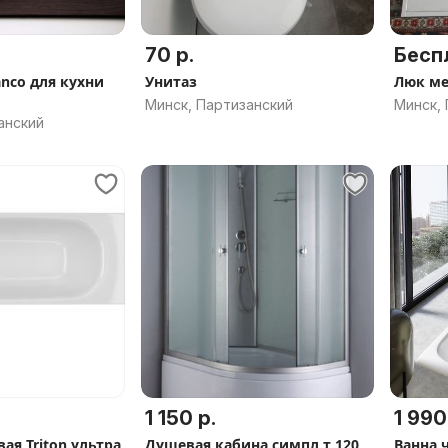
70 р.
Бесп
nco для кухни
Унитаз
Люк ме
Минск, Партизанский
Минск,
анский
1 150 р.
1 990
ая Triton ультра
Душевая кабина симпл т 120
Ванна 