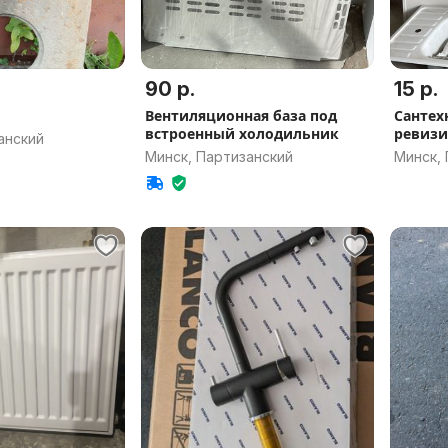
90 р.
15 р.
Вентиляционная база под
Сантех
встроенный холодильник
ревизи
анский
разные
Минск, Партизанский
Минск,