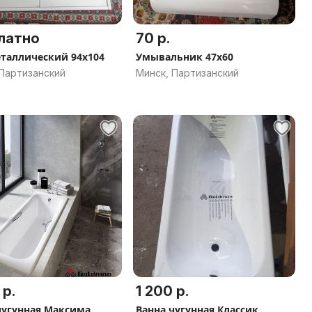
латно
70 р.
таллический 94х104
Умывальник 47х60
 Партизанский
Минск, Партизанский
 р.
1 200 р.
чугунная Максима
Ванна чугунная Классик