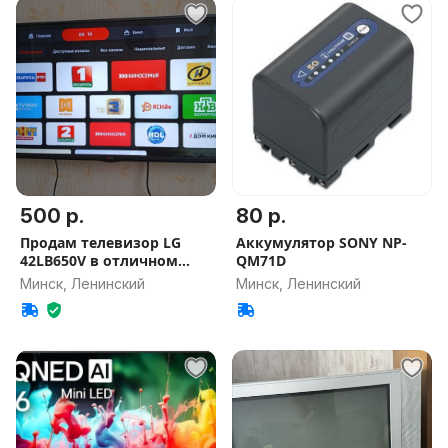
500 р.
80 р.
Продам телевизор LG
Аккумулятор SONY NP-
42LB650V в отличном
QM71D
состоянии
Минск, Ленинский
Минск, Ленинский