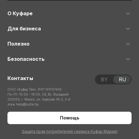
О Куфаре
Для бизнеса
Полезно
Безопасность
Контакты
BY
RU
ООО «Куфар Тех», УНП 191767445
Пн-Пт: 10:00 – 18:00; Сб, Вс: Выходной
220029, г. Минск, ул. Красная 7А-2, 3-й
этаж
help@kufar.by
Помощь
Защита прав потребителей сервиса Куфар Маркет