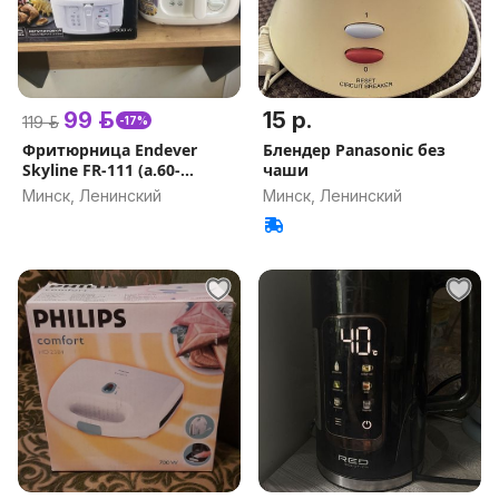
99 р.
15 р.
119 р.
-17%
Фритюрница Endever
Блендер Panasonic без
Skyline FR-111 (а.60-
чаши
019923)
Минск, Ленинский
Минск, Ленинский