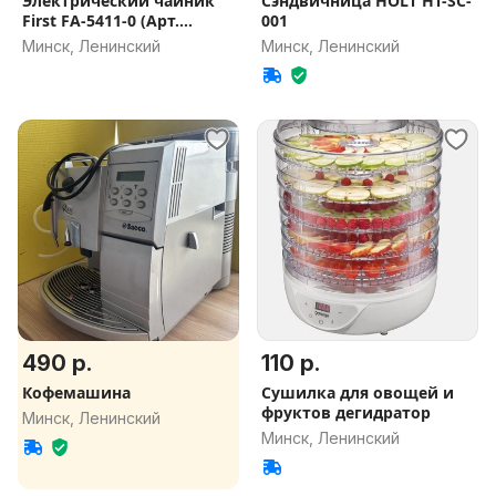
Электрический чайник
Сэндвичница HOLT HT-SC-
First FA-5411-0 (Арт.
001
204/260284)
Минск, Ленинский
Минск, Ленинский
490 р.
110 р.
Кофемашина
Сушилка для овощей и
фруктов дегидратор
Минск, Ленинский
Минск, Ленинский