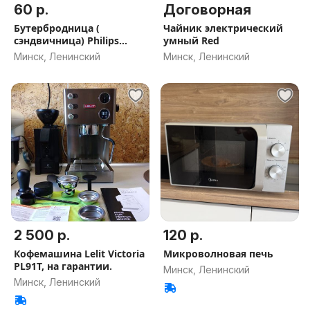
60 р.
Договорная
Бутербродница (
Чайник электрический
сэндвичница) Philips
умный Red
HD2384
Минск, Ленинский
Минск, Ленинский
2 500 р.
120 р.
Кофемашина Lelit Victoria
Микроволновая печь
PL91T, на гарантии.
Минск, Ленинский
Минск, Ленинский