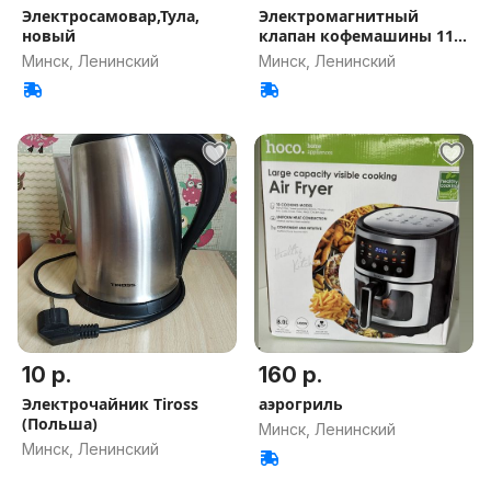
Электросамовар,Тула,
Электромагнитный
новый
клапан кофемашины 11
Вт 220 В
Минск, Ленинский
Минск, Ленинский
10 р.
160 р.
Электрочайник Tiross
аэрогриль
(Польша)
Минск, Ленинский
Минск, Ленинский