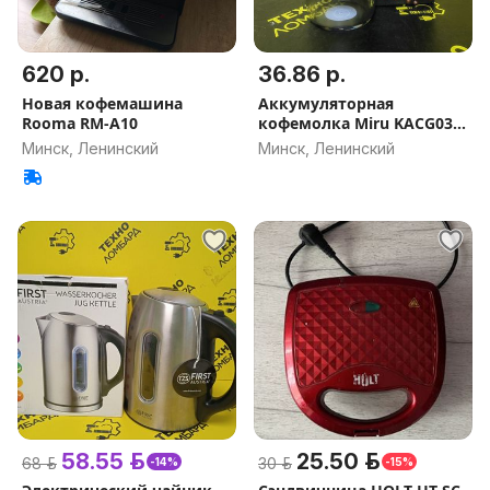
620 р.
36.86 р.
Новая кофемашина
Аккумуляторная
Rooma RM-A10
кофемолка Miru KACG03
(Арт.7/260199)
Минск, Ленинский
Минск, Ленинский
58.55 р.
25.50 р.
68 р.
30 р.
-14%
-15%