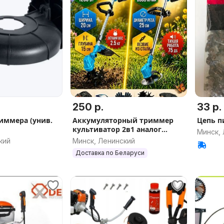
250 р.
33 р.
риммера (унив.
Аккумуляторный триммер
Цепь п
культиватор 2в1 аналог
Минск,
Makita
кий
Минск, Ленинский
Доставка по Беларуси