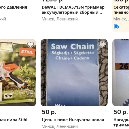
го давления
DeWALT DCMA5713N триммер
Секато
аккумуляторный сборный
пневно
54/60V Flexvolt dcm571
кий
Минск, Ленинский
Минск,
50 р.
50 р.
я пила Stihl
Цепь к пиле Husqvarna новая
Насадк
тримме
Минск, Ленинский