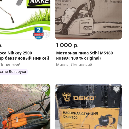
.
1 000 р.
оса Nikkey 2500
Моторная пила Stihl MS180
р бензиновый Никкей
новая( 100 % original)
 Ленинский
Минск, Ленинский
ка по Беларуси