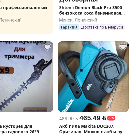
р профессиональный
Shtenli Demon Black Pro 3500
бензокоса коса бензиновая
триммер бензиновый
 Ленинский
Минск, Ленинский
бензотриммер
Гарантия
Доставка по Беларуси
465.49 р.
489.99 р.
-5%
а кусторез для
Акб пила Makita DUC307.
ра садового 26*9
Оригинал. Можно с акб и зу