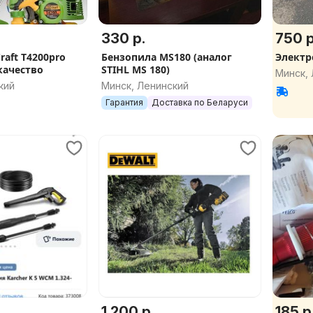
330 р.
750 р
aft T4200pro
Бензопила MS180 (аналог
Электр
учшее цена качество
STIHL MS 180)
Минск,
кий
Минск, Ленинский
Гарантия
Доставка по Беларуси
1 200 р.
185 р