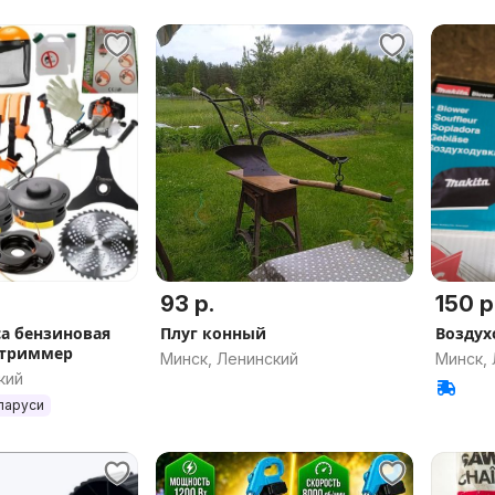
93 р.
150 р
са бензиновая
Плуг конный
Воздух
 триммер
Минск, Ленинский
Минск,
кий
ларуси