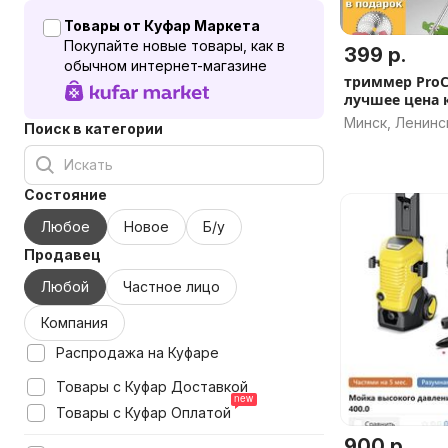
Товары от Куфар Маркета
Покупайте новые товары, как в
399 р.
обычном интернет-магазине
триммер ProCr
л
Минск, Ленинс
Поиск в категории
Состояние
Любое
Новое
Б/у
Продавец
Любой
Частное лицо
Компания
Распродажа на Куфаре
Товары с Куфар Доставкой
Товары с Куфар Оплатой
900 р.