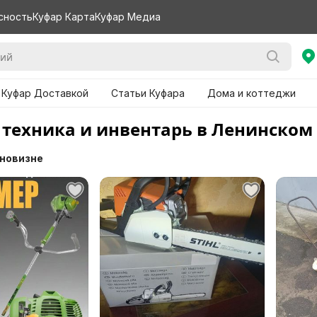
сность
Куфар Карта
Куфар Медиа
 Куфар Доставкой
Статьи Куфара
Дома и коттеджи
 техника и инвентарь в Ленинском
 новизне