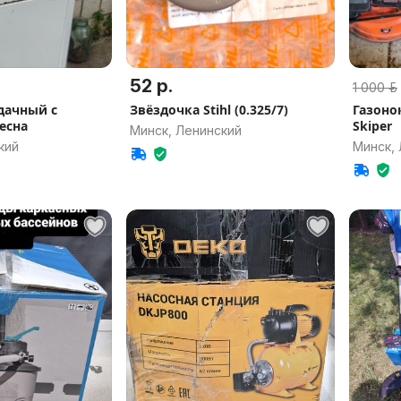
52 р.
1 000 р.
дачный с
Звёздочка Stihl (0.325/7)
Газоно
есна
Skiper
Минск, Ленинский
кий
Минск,