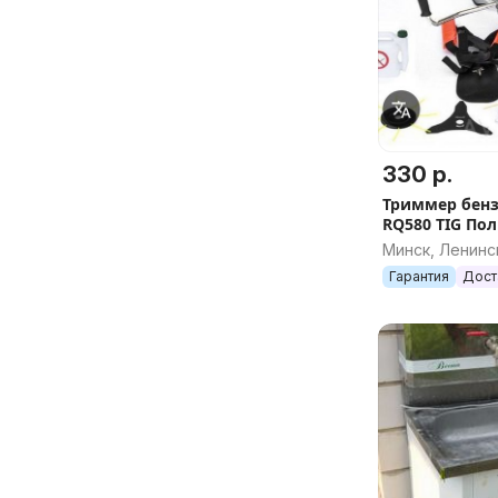
330 р.
Триммер бен
RQ580 TIG По
оригинал бен
Минск, Ленинс
мотокоса кос
Гарантия
Дост