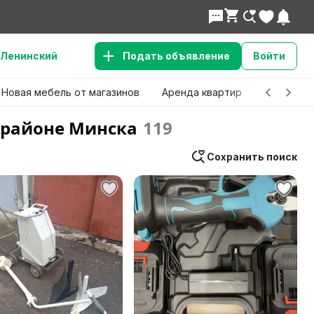
Ленинский
Подать объявление
Войти
Новая мебель от магазинов
Аренда квартир
Детские 
 районе Минска
119
Сохранить поиск