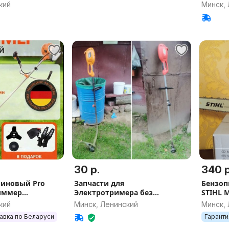
кий
Минск,
30 р.
340 р
зиновый Pro
Запчасти для
Бензоп
иммер
Электротримера без
STIHL 
са бензиновая
двигателя
кий
Минск, Ленинский
Минск,
авка по Беларуси
Гаранти