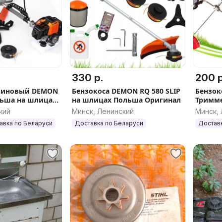
330 р.
200 р
зиновый DEMON
Бензокоса DEMON RQ 580 SLIP
Бензок
льша на шлицах
на шлицах Польша Оригинал
Тримме
зокоса
кий
Минск, Ленинский
Минск,
а бензиновая
авка по Беларуси
Доставка по Беларуси
Достав