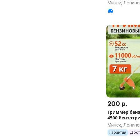
Минск, Ленинс
200 р.
Триммер бен
4500 бензотр
бензокоса ко
Минск, Ленинс
Гарантия
Дост