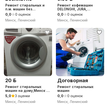
Ремонт стиральных и
Ремонт кофемашин
п.м. машин без
DELONGHI, JURA,
посредников
SIEMENS, KRUPS, NIVONA,
0,0
0 оценок
0,0
0 оценок
SAECO и др.
Минск, Ленинский
Минск, Ленинский
20 р.
Договорная
Ремонт стиральных
Ремонт стиральных
машин на дому,Минск и
машин
район
5,0
3 оценки
0,0
0 оценок
Минск, Ленинский
Минск, Ленинский