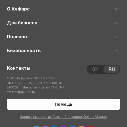
О Куфаре
Для бизнеса
Полезно
Безопасность
Контакты
BY
RU
ООО «Куфар Тех», УНП 191767445
Пн-Пт: 10:00 – 18:00; Сб, Вс: Выходной
220029, г. Минск, ул. Красная 7А-2, 3-й
этаж
help@kufar.by
Помощь
Защита прав потребителей сервиса Куфар Маркет