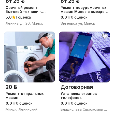
от 25 р.
от 25 р.
Срочный ремонт
Ремонт посудомоечных
бытовой техники г.
машин Минск с выездом
Минск с выездом
мастера
5,0
1 оценка
0,0
0 оценок
Ленина ул, 20, Минск
Энгельса ул, Минск
20 р.
Договорная
Ремонт стиральных
Установка экранов
машин
телефонов
0,0
0 оценок
0,0
0 оценок
Минск, Ленинский
Владислава Сырокомли ул, 34, Минск