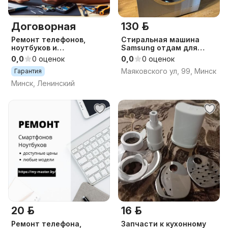
Договорная
130 р.
Ремонт телефонов,
Стиральная машина
ноутбуков и
Samsung отдам для
компьютеров
запчастей
0,0
0 оценок
0,0
0 оценок
Маяковского ул, 99, Минск
Гарантия
Минск, Ленинский
20 р.
16 р.
Ремонт телефона,
Запчасти к кухонному