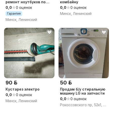
ремонт ноутбуков по
комбайну
доступным ценам
0,0
0 оценок
0,0
0 оценок
Минск, Ленинский
Гарантия
Минск, Ленинский
90 р.
50 р.
Кустарез электро
Продам б/у стиральную
машину LG на запчасти
0,0
0 оценок
0,0
0 оценок
Минск, Ленинский
Рокоссовского пр, 52к1, Минск