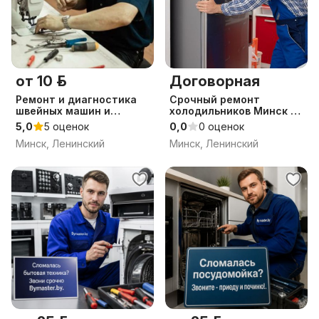
от 10 р.
Договорная
Ремонт и диагностика
Срочный ремонт
швейных машин и
холодильников Минск и
оверлоков
регионы до 50км
5,0
5 оценок
0,0
0 оценок
Минск, Ленинский
Минск, Ленинский