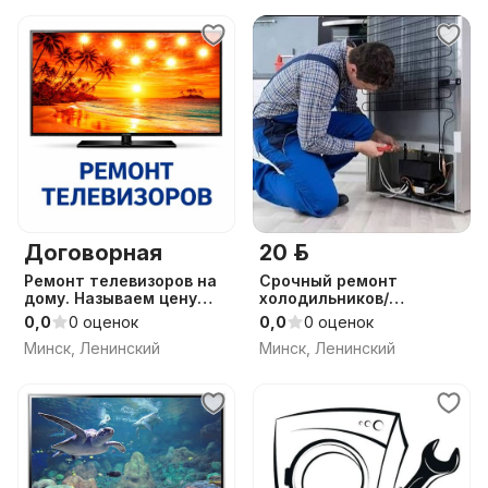
Договорная
20 р.
Ремонт телевизоров на
Срочный ремонт
дому. Называем цену
холодильников/
ремонта. Выезд
морозильников
0,0
0 оценок
0,0
0 оценок
телемастера. Гарантия.
Минск, Ленинский
Минск, Ленинский
Без выходных.