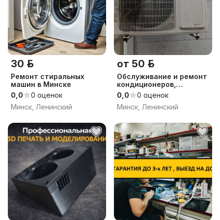
30 р.
от 50 р.
Ремонт стиральных
Обслуживание и ремонт
машин в Минске
кондиционеров,
торгового холодильного
0,0
0 оценок
0,0
0 оценок
оборудования
Минск, Ленинский
Минск, Ленинский