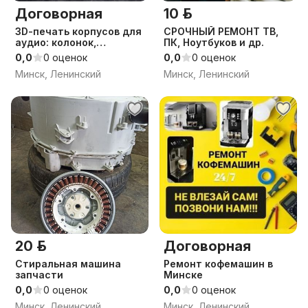
Договорная
10 р.
3D-печать корпусов для
СРОЧНЫЙ РЕМОНТ ТВ,
аудио: колонок,
ПК, Ноутбуков и др.
усилителей, ЦАП
0,0
0 оценок
0,0
0 оценок
Минск, Ленинский
Минск, Ленинский
20 р.
Договорная
Стиральная машина
Ремонт кофемашин в
запчасти
Минске
0,0
0 оценок
0,0
0 оценок
Минск, Ленинский
Минск, Ленинский