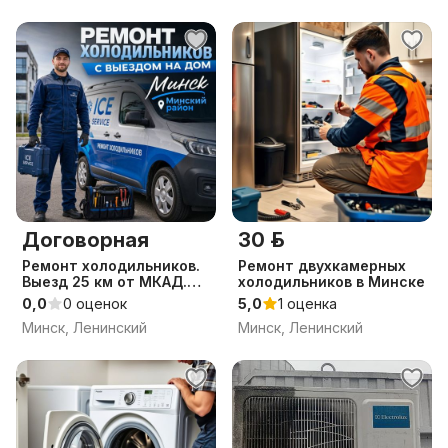
Договорная
30 р.
Ремонт холодильников.
Ремонт двухкамерных
Выезд 25 км от МКАД.
холодильников в Минске
Опыт 10 лет. Чек
0,0
0 оценок
5,0
1 оценка
Минск, Ленинский
Минск, Ленинский