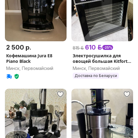
2 500 р.
610 р.
815 р.
-25%
Кофемашина Jura E8
Электросушилка для
Piano Black
овощей большая Kitfort
KT-1910
Минск, Первомайский
Минск, Первомайский
Доставка по Беларуси