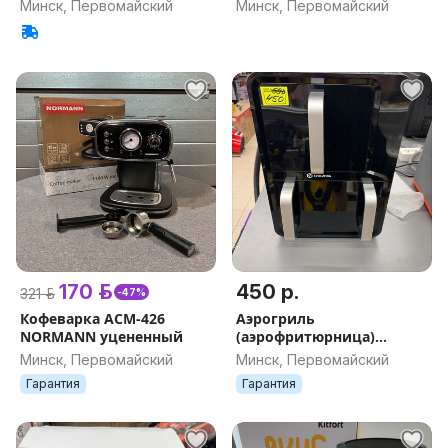
Минск, Первомайский
Минск, Первомайский
170 р.
450 р.
321 р.
-47%
Кофеварка ACM-426
Аэрогриль
NORMANN уцененный
(аэрофритюрница)
Evolution AIRO 12100W
Минск, Первомайский
Минск, Первомайский
Dual
Гарантия
Гарантия