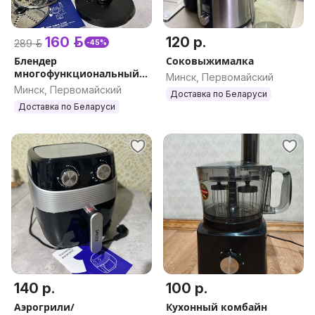
160 р.
120 р.
289 р.
-45%
Блендер
Соковыжималка
многофункциональный
Минск, Первомайский
Polaris PHB 1589 CUBE
Минск, Первомайский
Доставка по Беларуси
Доставка по Беларуси
140 р.
100 р.
Аэрогрили/
Кухонный комбайн