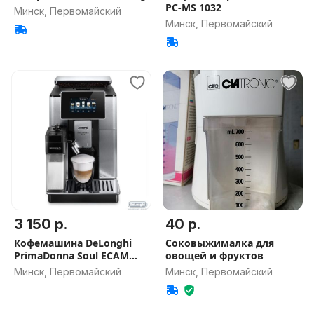
PC-MS 1032
Минск, Первомайский
Минск, Первомайский
3 150 р.
40 р.
Кофемашина DeLonghi
Соковыжималка для
PrimaDonna Soul ECAM
овощей и фруктов
610.74. MB
Минск, Первомайский
Минск, Первомайский