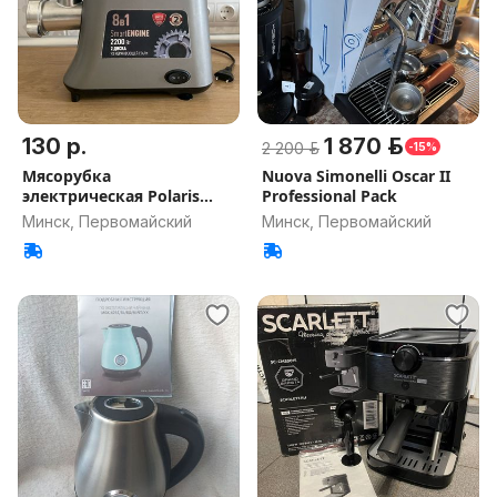
130 р.
1 870 р.
2 200 р.
-15%
Мясорубка
Nuova Simonelli Oscar II
электрическая Polaris
Professional Pack
PMG2058
Минск, Первомайский
Минск, Первомайский