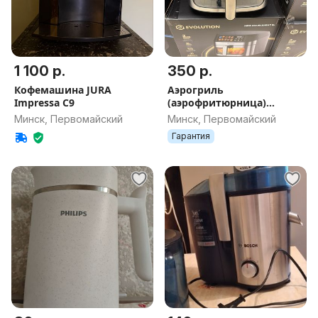
1 100 р.
350 р.
Кофемашина JURA
Аэрогриль
Impressa C9
(аэрофритюрница)
Evolution AIRO 8900W
Минск, Первомайский
Минск, Первомайский
Гарантия