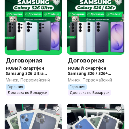
Договорная
Договорная
НОВЫЙ смартфон
НОВЫЙ смартфон
Samsung S26 Ultra
Samsung S26 / S26+
(запечатан) Sim+E-sim /
(запечатан) Sim+E-sim /
Минск, Первомайский
Минск, Первомайский
Гарантия / Все цвета /
Гарантия / Все цвета /
Гарантия
Гарантия
Память
Память
Доставка по Беларуси
Доставка по Беларуси