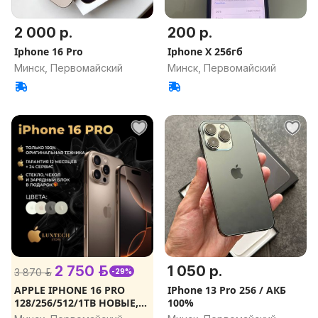
2 000 р.
200 р.
Iphone 16 Pro
Iphone X 256гб
Минск, Первомайский
Минск, Первомайский
2 750 р.
1 050 р.
3 870 р.
-29%
APPLE IPHONE 16 PRO
IPhone 13 Pro 256 / АКБ
128/256/512/1TB НОВЫЕ,
100%
ОРИГИНАЛ, ВСЕ ЦВЕТА И