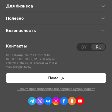
Для бизнеса
Полезно
Безопасность
Контакты
BY
RU
ООО «Куфар Тех», УНП 191767445
Пн-Пт: 10:00 – 18:00; Сб, Вс: Выходной
220029, г. Минск, ул. Красная 7А-2, 3-й
этаж
help@kufar.by
Помощь
Защита прав потребителей сервиса Куфар Маркет