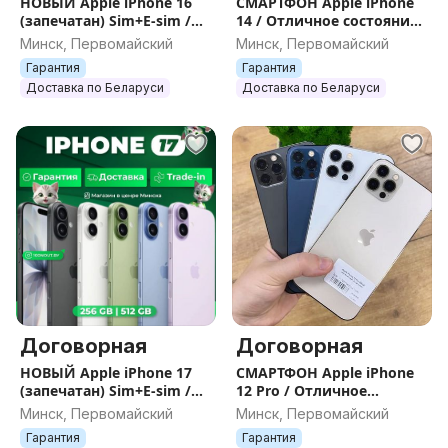
НОВЫЙ Apple iPhone 16
СМАРТФОН Apple iPhone
(запечатан) Sim+E-sim /
14 / Отличное состояние /
Гарантия / Все цвета /
Цвета / Гарантия
Минск, Первомайский
Минск, Первомайский
Память
Гарантия
Гарантия
Доставка по Беларуси
Доставка по Беларуси
Договорная
Договорная
НОВЫЙ Apple iPhone 17
СМАРТФОН Apple iPhone
(запечатан) Sim+E-sim /
12 Pro / Отличное
Гарантия / Все цвета /
состояние / Цвета /
Минск, Первомайский
Минск, Первомайский
Память
Гарантия
Гарантия
Гарантия