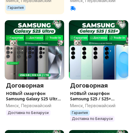
Минск, Первомайский
Минск, Первомайский
ОБЪЕМЫ ПАМЯТИ В
Гарантия
НАЛИЧИИ, only ESIM
Договорная
Договорная
НОВЫЙ смартфон
НОВЫЙ смартфон
Samsung Galaxy S25 Ultra
Samsung S25 / S25+
(запечатан) Sim+E-sim /
(запечатан) Sim+E-sim /
Минск, Первомайский
Минск, Первомайский
Гарантия / Все цвета /
Гарантия / Все цвета /
Доставка по Беларуси
Гарантия
Память
Память
Доставка по Беларуси