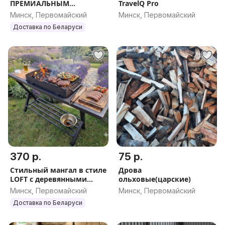
ПРЕМИАЛЬНЫМ
TravelQ Pro
КЕРАМОГРАНИТОМ
Минск, Первомайский
Минск, Первомайский
(Черный мрамор)
Доставка по Беларуси
370 р.
75 р.
Стильный мангал в стиле
Дрова
LOFT с деревянными
ольховые(царские)
столешницами и
Минск, Первомайский
Минск, Первомайский
дровницей
Доставка по Беларуси