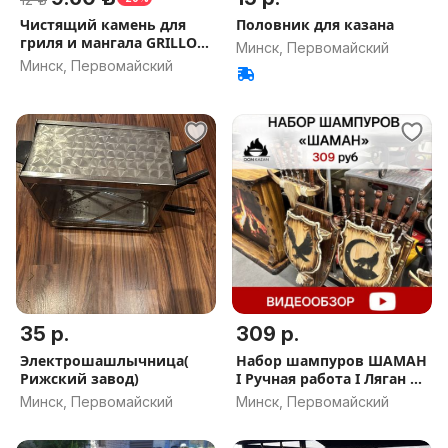
Чистящий камень для
Половник для казана
гриля и мангала GRILLOK,
Минск, Первомайский
новый
Минск, Первомайский
35 р.
309 р.
Электрошашлычница(
Набор шампуров ШАМАН
Рижский завод)
I Ручная работа I Ляган в
подарок I Бесплатная
Минск, Первомайский
Минск, Первомайский
доставка I Мангал