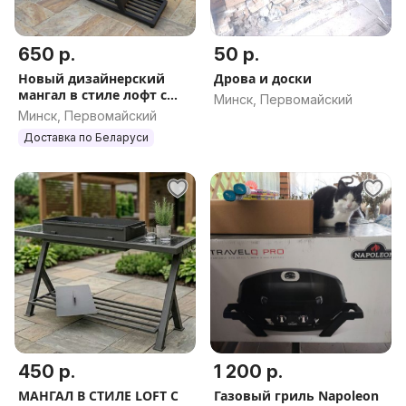
650 р.
50 р.
Новый дизайнерский
Дрова и доски
мангал в стиле лофт с
Минск, Первомайский
керамогранитной
Минск, Первомайский
столешницей (Сталь 4
Доставка по Беларуси
мм)
450 р.
1 200 р.
МАНГАЛ В СТИЛЕ LOFT С
Газовый гриль Napoleon