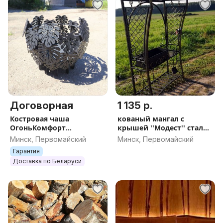
Договорная
1 135 р.
Костровая чаша
кованый мангал с
ОгоньКомфорт
крышей ''Модест'' сталь
Тропикана
5 мм
Минск, Первомайский
Минск, Первомайский
Гарантия
Доставка по Беларуси