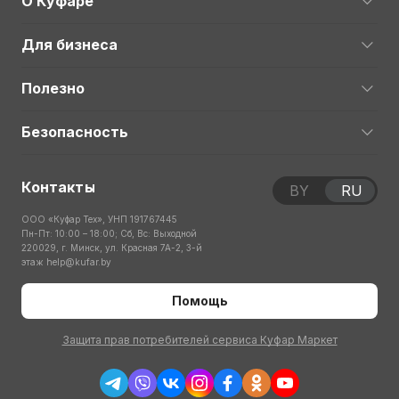
О Куфаре
Для бизнеса
Полезно
Безопасность
Контакты
BY
RU
ООО «Куфар Тех», УНП 191767445
Пн-Пт: 10:00 – 18:00; Сб, Вс: Выходной
220029, г. Минск, ул. Красная 7А-2, 3-й
этаж
help@kufar.by
Помощь
Защита прав потребителей сервиса Куфар Маркет