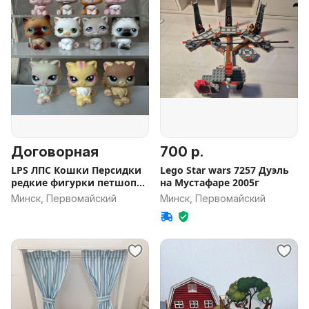
Договорная
700 р.
LPS ЛПС Кошки Персидки
Lego Star wars 7257 Дуэль
редкие фигурки петшоп
на Мустафаре 2005г
ориг
Минск, Первомайский
Минск, Первомайский