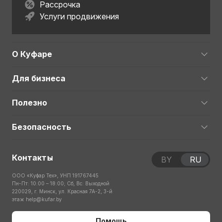
Рассрочка
Услуги продвижения
О Куфаре
Для бизнеса
Полезно
Безопасность
Контакты
BY
RU
ООО «Куфар Тех», УНП 191767445
Пн-Пт: 10:00 – 18:00; Сб, Вс: Выходной
220029, г. Минск, ул. Красная 7А-2, 3-й
этаж
help@kufar.by
Помощь