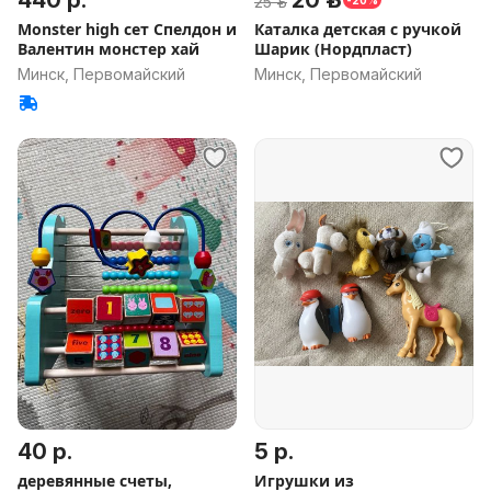
440 р.
20 р.
25 р.
-20%
Monster high сет Спелдон и
Каталка детская с ручкой
Валентин монстер хай
Шарик (Нордпласт)
Минск, Первомайский
Минск, Первомайский
40 р.
5 р.
деревянные счеты,
Игрушки из