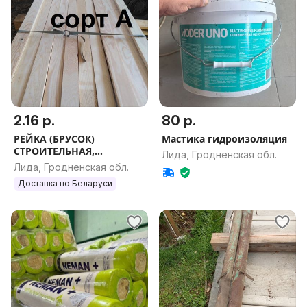
2.16 р.
80 р.
РЕЙКА (БРУСОК)
Мастика гидроизоляция
СТРОИТЕЛЬНАЯ,
Лида, Гродненская обл.
СТРОГАННАЯ 20мм х
Лида, Гродненская обл.
63мм / 30мм х 50мм
Доставка по Беларуси