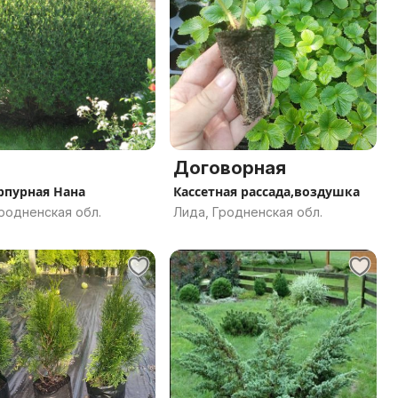
Договорная
рпурная Нана
Кассетная рассада,воздушка
родненская обл.
Лида, Гродненская обл.