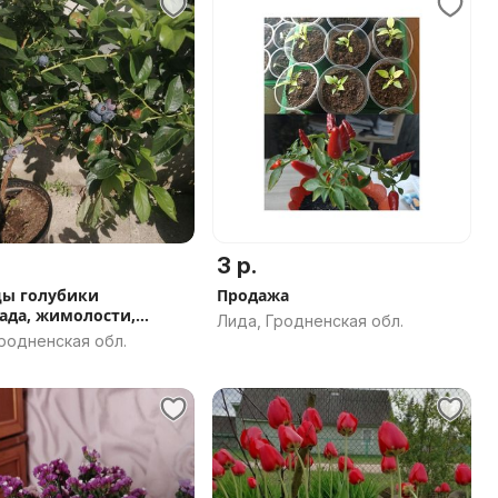
3 р.
ы голубики
Продажа
ада, жимолости,
Лида, Гродненская обл.
и. То
родненская обл.