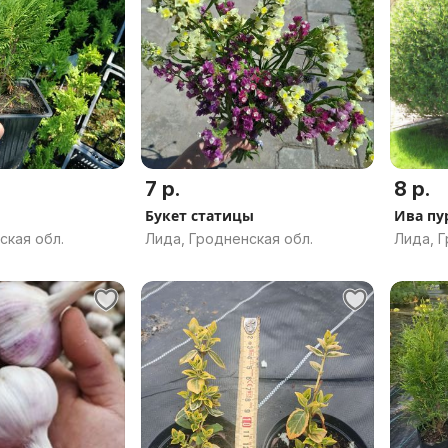
7 р.
8 р.
Букет статицы
Ива пу
ская обл.
Лида, Гродненская обл.
Лида, Г