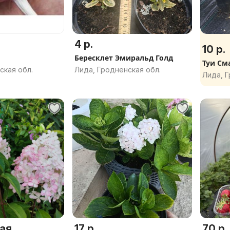
4 р.
10 р.
Бересклет Эмиральд Голд
Туи См
ская обл.
Лида, Гродненская обл.
Лида, Г
ая
17 р.
70 р.