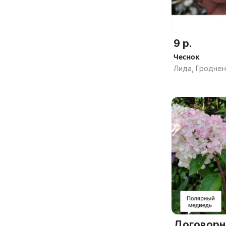
9 р.
Чеснок
Лида, Гроднен
Договорн