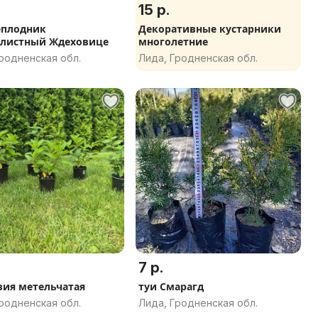
15 р.
еплодник
Декоративные кустарники
листный Ждеховице
многолетние
родненская обл.
Лида, Гродненская обл.
7 р.
зия метельчатая
туи Смарагд
родненская обл.
Лида, Гродненская обл.