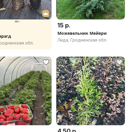
15 р.
Можевельник Мейери
арагд
Лида, Гродненская обл.
родненская обл.
4.50 р.