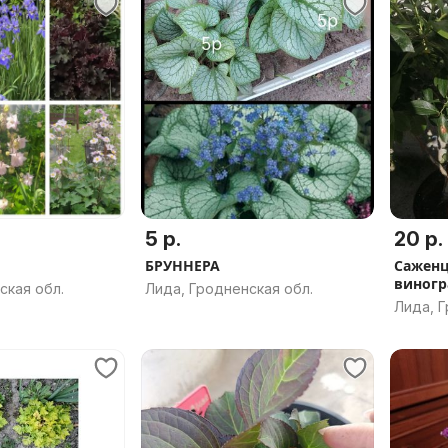
5 р.
20 р.
БРУННЕРА
Саженц
виногр
ская обл.
Лида, Гродненская обл.
ежеаик
Лида, Г