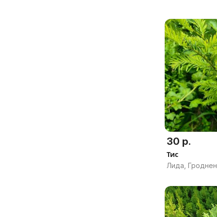
30 р.
Тис
Лида, Гроднен