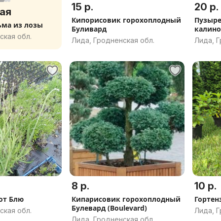
15 р.
20 р.
ая
Кипорисовик горохоплодный
Пузыр
ьма из лозы
Буливард
калино
ская обл.
Лида, Гродненская обл.
Лида, Г
8 р.
10 р.
от Блю
Кипарисовик горохоплодный
Гортен
Булевард (Boulevard)
ская обл.
Лида, Г
Лида, Гродненская обл.