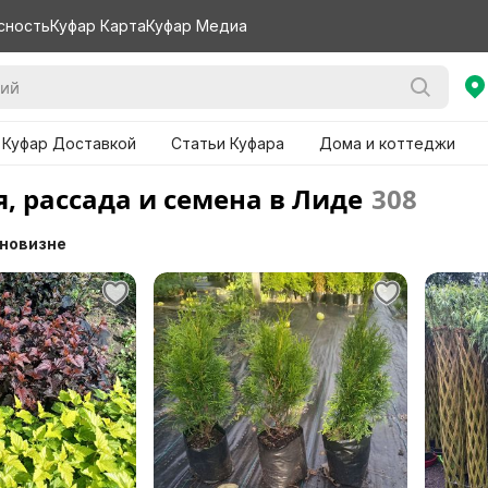
сность
Куфар Карта
Куфар Медиа
 Куфар Доставкой
Статьи Куфара
Дома и коттеджи
, рассада и семена в Лиде
308
 новизне