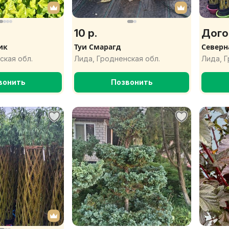
10 р.
Дого
ик
Туи Смарагд
Северн
ская обл.
Лида, Гродненская обл.
Лида, Г
вонить
Позвонить