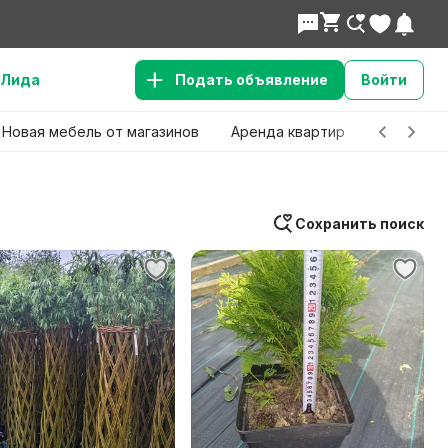
Лида
Подать объявление
Войти
Новая мебель от магазинов
Аренда квартир
Детские 
Сохранить поиск