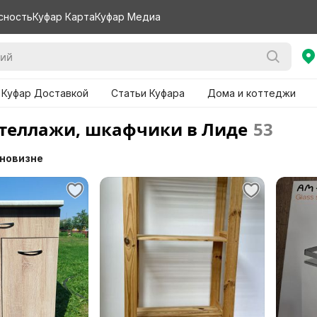
сность
Куфар Карта
Куфар Медиа
 Куфар Доставкой
Статьи Куфара
Дома и коттеджи
стеллажи, шкафчики в Лиде
53
 новизне