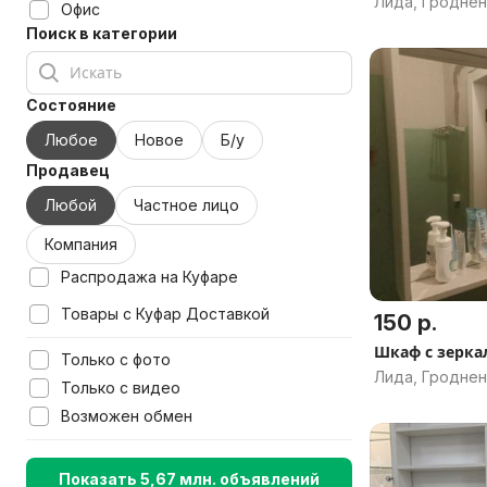
Лида, Гроднен
Офис
Поиск в категории
Состояние
Любое
Новое
Б/у
Продавец
Любой
Частное лицо
Компания
Распродажа на Куфаре
Товары с Куфар Доставкой
150 р.
Шкаф с зерка
Только с фото
Лида, Гроднен
Только с видео
Возможен обмен
Показать 5,67 млн. объявлений