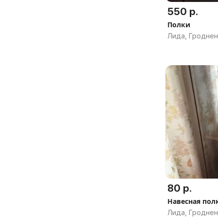
550 р.
Полки
Лида, Гроднен
80 р.
Навесная пол
Лида, Гроднен