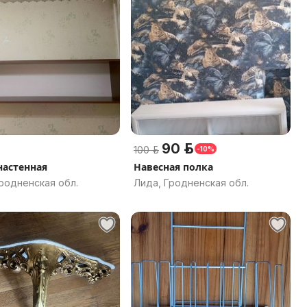
90 р.
100 р.
-10%
настенная
Навесная полка
родненская обл.
Лида, Гродненская обл.