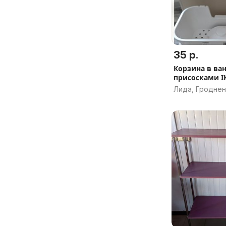
35 р.
Корзина в ва
присосками I
Лида, Гроднен