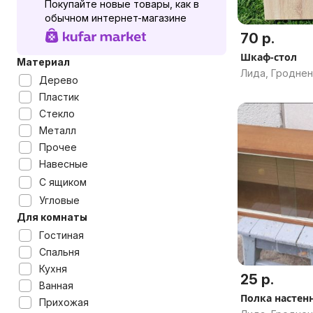
Покупайте новые товары, как в
обычном интернет-магазине
70 р.
Шкаф-стол
Материал
Лида, Гроднен
Дерево
Пластик
Стекло
Металл
Прочее
Навесные
С ящиком
Угловые
Для комнаты
Гостиная
Спальня
Кухня
25 р.
Ванная
Полка настен
Прихожая