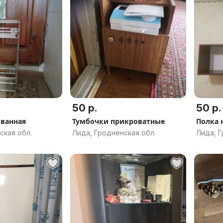
50 р.
50 р.
ванная
Тумбочки прикроватные
Полка 
ская обл.
Лида, Гродненская обл.
Лида, Г