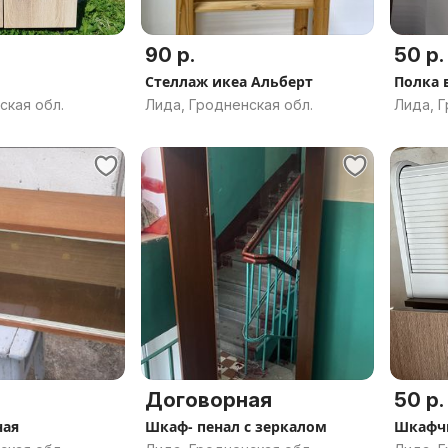
90 р.
50 р.
Стеллаж икеа Альберт
Полка 
ская обл.
Лида, Гродненская обл.
Лида, Г
Договорная
50 р.
ная
Шкаф- пенал с зеркалом
Шкафч