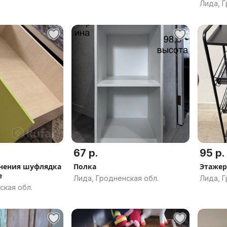
Лида, Г
67 р.
95 р.
нения шуфлядка
Полка
Этажер
е
Лида, Гродненская обл.
Лида, Г
ская обл.