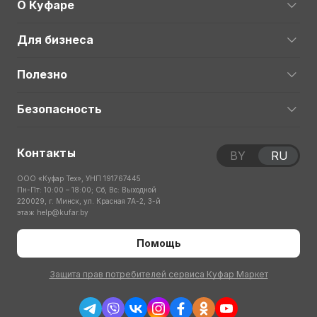
О Куфаре
Для бизнеса
Полезно
Безопасность
Контакты
BY
RU
ООО «Куфар Тех», УНП 191767445
Пн-Пт: 10:00 – 18:00; Сб, Вс: Выходной
220029, г. Минск, ул. Красная 7А-2, 3-й
этаж
help@kufar.by
Помощь
Защита прав потребителей сервиса Куфар Маркет