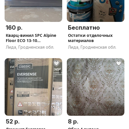
160 р.
Бесплатно
Кварц-винил SPC Alpine
Остатки отделочных
Floor ЕСО 13-10
материалов
Макадамия P
Лида, Гродненская обл.
Лида, Гродненская обл.
52 р.
8 р.