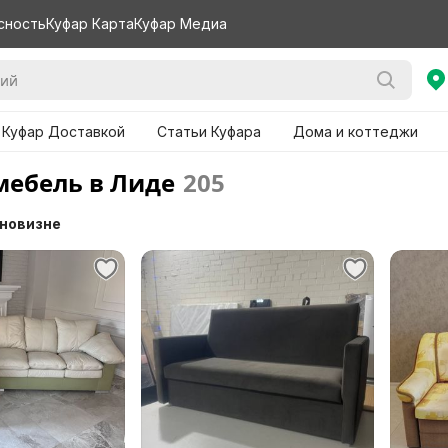
сность
Куфар Карта
Куфар Медиа
 Куфар Доставкой
Статьи Куфара
Дома и коттеджи
мебель в Лиде
205
 новизне