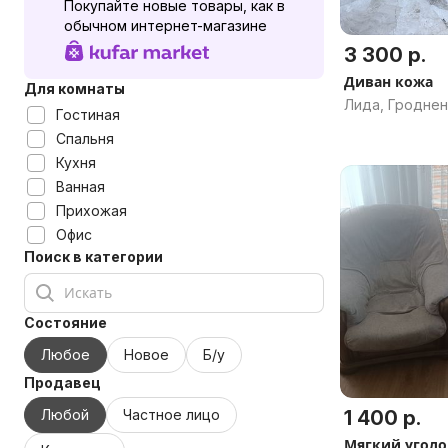
Покупайте новые товары, как в
обычном интернет-магазине
3 300 р.
Диван кожа
Для комнаты
Лида, Гроднен
Гостиная
Спальня
Кухня
Ванная
Прихожая
Офис
Поиск в категории
Состояние
Любое
Новое
Б/у
Продавец
Любой
Частное лицо
1 400 р.
Мягкий уголо