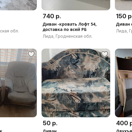
740 р.
150 р
Диван -кровать Лофт 54,
Диван 
доставка по всей РБ
ская обл.
Лида, Г
Лида, Гродненская обл.
50 р.
400 р
к
Диван
Двухъя