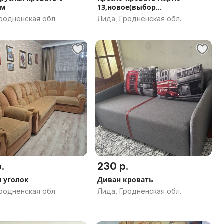
ом
13,новое(выбор
расцветок),доставка по РБ.
родненская обл.
Лида, Гродненская обл.
.
230 р.
 уголок
Диван кровать
родненская обл.
Лида, Гродненская обл.