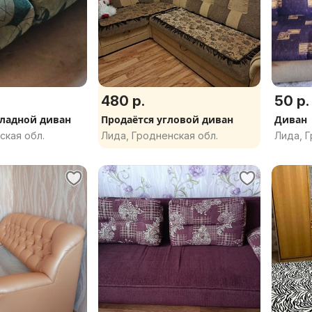
480 р.
50 р.
ладной диван
Продаётся угловой диван
Диван
ская обл.
Лида, Гродненская обл.
Лида, Г