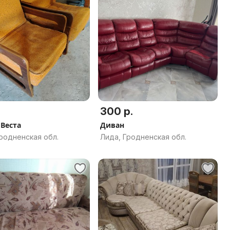
300 р.
 Веста
Диван
родненская обл.
Лида, Гродненская обл.