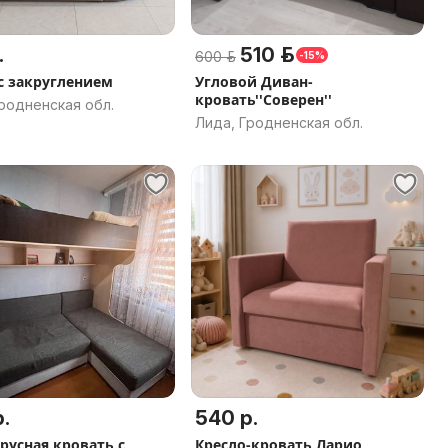
.
510 р.
600 р.
-15%
с закруглением
Угловой Диван-
кровать''Соверен''
родненская обл.
Лида, Гродненская обл.
.
540 р.
русная кровать с
Кресло-кровать Ларио