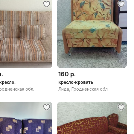
.
160 р.
кресло.
Кресло-кровать
родненская обл.
Лида, Гродненская обл.