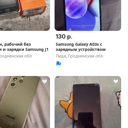
130 р.
н, рабочий без
Samsung Galaxy A03s с
и и зарядки Samsung J1
зарядным устройством
родненская обл.
Лида, Гродненская обл.