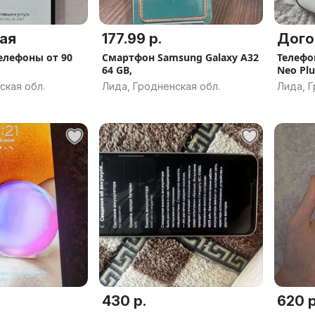
ая
177.99 р.
Дого
лефоны от 90
Смартфон Samsung Galaxy A32
Телефо
64 GB,
Neo Plu
ская обл.
Лида, Гродненская обл.
Лида, Г
430 р.
620 р