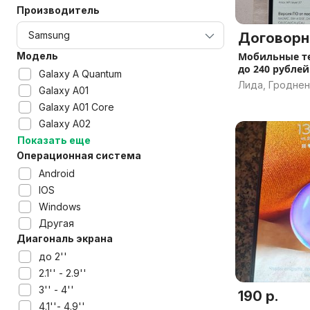
Производитель
Договорн
Модель
Мобильные те
до 240 рублей
Galaxy A Quantum
Лида, Гроднен
Galaxy A01
Galaxy A01 Core
Galaxy A02
Показать еще
Операционная система
Android
IOS
Windows
Другая
Диагональ экрана
до 2''
2.1'' - 2.9''
3'' - 4''
190 р.
4.1''- 4.9''