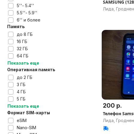
SAMSUNG 
5''- 5.4''
Лида, Гроднен
5.5''- 5.9''
6'' и более
Память
до 8 ГБ
16 ГБ
32 ГБ
64 ГБ
Показать еще
Оперативная память
до 2 ГБ
3 ГБ
4 ГБ
5 ГБ
200 р.
Показать еще
Формат SIM-карты
Телефон
eSIM
Лида, Гроднен
Nano-SIM