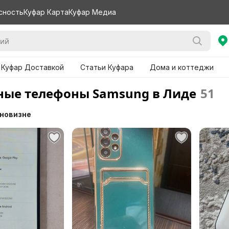
сность
Куфар Карта
Куфар Медиа
 Куфар Доставкой
Статьи Куфара
Дома и коттеджи
ые телефоны Samsung в Лиде
51
 новизне