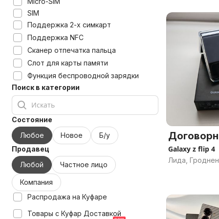
Micro-SIM
SIM
Поддержка 2-х симкарт
Поддержка NFC
Сканер отпечатка пальца
Слот для карты памяти
Функция беспроводной зарядки
Поиск в категории
Состояние
Договорн
Любое
Новое
Б/у
Galaxy z flip 4
Продавец
Лида, Гроднен
Любой
Частное лицо
Компания
Распродажа на Куфаре
Товары с Куфар Доставкой