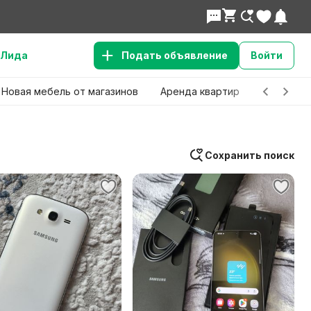
Лида
Подать объявление
Войти
Новая мебель от магазинов
Аренда квартир
Детские 
Сохранить поиск