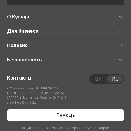
О Куфаре
Для бизнеса
Полезно
Безопасность
Контакты
BY
RU
ООО «Куфар Тех», УНП 191767445
Пн-Пт: 10:00 – 18:00; Сб, Вс: Выходной
220029, г. Минск, ул. Красная 7А-2, 3-й
этаж
help@kufar.by
Помощь
Защита прав потребителей сервиса Куфар Маркет