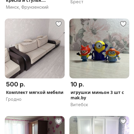
кресла и стулья.
Брест
Перетяжка.
Минск, Фрунзенский
500 р.
10 р.
Комплект мягкой мебели
игрушки миньон 3 шт с
mak.by
Гродно
Витебск