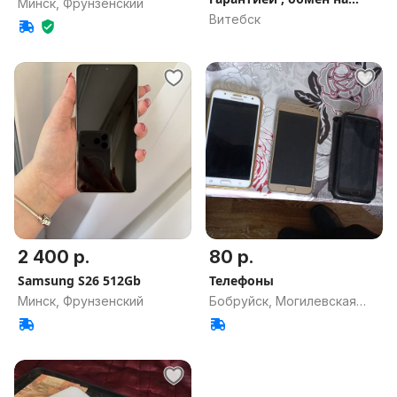
Минск, Фрунзенский
iPhone или android
Витебск
2 400 р.
80 р.
Samsung S26 512Gb
Телефоны
Минск, Фрунзенский
Бобруйск, Могилевская
обл.