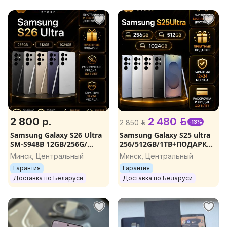
2 800 р.
2 480 р.
2 850 р.
-13%
Samsung Galaxy S26 Ultra
Samsung Galaxy S25 ultra
SM-S948B 12GB/256G/
256/512GB/1TB+ПОДАРКИ
ПОДАРКИ/ГАРАНТИЯ/
НОВЫЕ.ВСЕ
Минск, Центральный
Минск, Центральный
ДОСТАВКА
ЦВЕТА..ОРИГИНАЛ.ГАРАН
Гарантия
Гарантия
ТИЯ
Доставка по Беларуси
Доставка по Беларуси