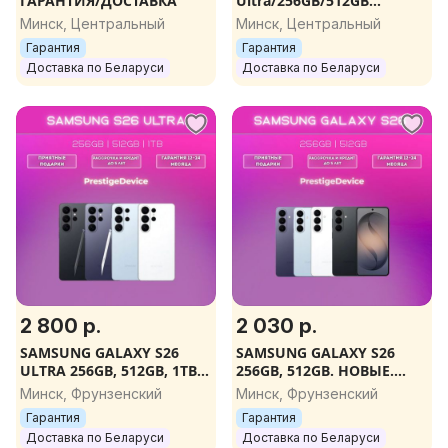
ГАРАНТИЯ/ДОСТАВКА
Ultra/256GB/512GB
НОВЫЕ. ОРИГИНАЛ. ВСЕ
Минск, Центральный
Минск, Центральный
ЦВЕТА. ГАРАНТИЯ.
Гарантия
Гарантия
ПОДАРКИ
Доставка по Беларуси
Доставка по Беларуси
2 800 р.
2 030 р.
SAMSUNG GALAXY S26
SAMSUNG GALAXY S26
ULTRA 256GB, 512GB, 1TB
256GB, 512GB. НОВЫЕ.
НОВЫЕ. ОРИГИНАЛ.
ОРИГИНАЛ. ДОСТАВКА.
Минск, Фрунзенский
Минск, Фрунзенский
ГАРАНТИЯ
Гарантия
Гарантия
Доставка по Беларуси
Доставка по Беларуси