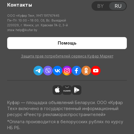
Контакты
BY
RU
ООО «Куфар Тех», УНП 191767445
Пн-Пт: 10:00 – 18:00; Сб, Вс: Выходной
220029, г. Минск, ул. Красная 7А-2, 3-й
этаж
help@kufar.by
Помощь
Защита прав потребителей сервиса Куфар Маркет
Куфар — площадка объявлений Беларуси. ООО «Куфар
Тех» включено в государственный информационный
ресурс «Реестр рекламораспространителей»
*Оплата производится в белорусских рублях по курсу
НБ РБ.