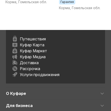
Корма, Гомельская обл.
Гарантия
предоплаты и в
рассрочку 0%
Корма, Гомельская обл.
Путешествия
Куфар Карта
Куфар Маркет
Куфар Медиа
Доставка
Рассрочка
Услуги продвижения
О Куфаре
Для бизнеса