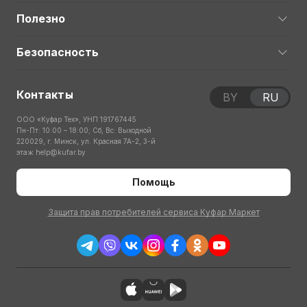
Полезно
Безопасность
Контакты
BY
RU
ООО «Куфар Тех», УНП 191767445
Пн-Пт: 10:00 – 18:00; Сб, Вс: Выходной
220029, г. Минск, ул. Красная 7А-2, 3-й
этаж
help@kufar.by
Помощь
Защита прав потребителей сервиса Куфар Маркет