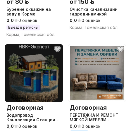
от 80 р.
от 150 р.
Бурение скважин на
Очистка канализации
воду в Корме
гидродинамикой
0,0
0 оценок
0,0
0 оценок
Корма, Гомельская обл.
Выезд в регионы
Корма, Гомельская обл.
Договорная
Договорная
Водопровод
ПЕРЕТЯЖКА И РЕМОНТ
Канализация Станции
МЯГКОЙ МЕБЕЛИ
биологической очистки
Дешевле, чем у
0,0
0 оценок
0,0
0 оценок
септик проект прокол
конкурентов Без