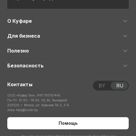
О Куфаре
Для бизнеса
Полезно
Безопасность
Контакты
BY
RU
ООО «Куфар Тех», УНП 191767445
Пн-Пт: 10:00 – 18:00; Сб, Вс: Выходной
220029, г. Минск, ул. Красная 7А-2, 3-й
этаж
help@kufar.by
Помощь