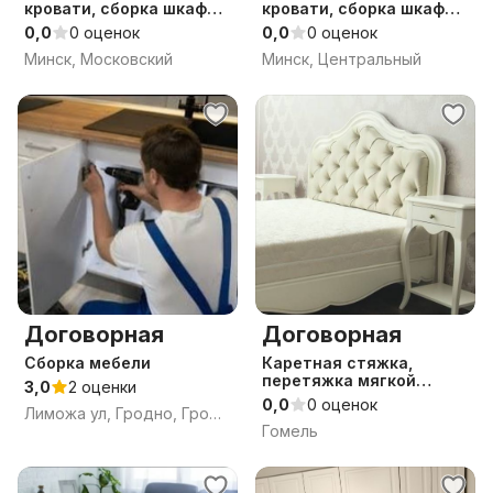
кровати, сборка шкафа,
кровати, сборка шкафа,
сборка комода, сборка
комода, стеллажа,
0,0
0 оценок
0,0
0 оценок
стеллажа, собрать
собрать кровать, шкаф,
Минск, Московский
Минск, Центральный
кровать
комод, стеллаж
Договорная
Договорная
Сборка мебели
Каретная стяжка,
перетяжка мягкой
3,0
2 оценки
мебели
0,0
0 оценок
Лиможа ул, Гродно, Гродненская область
Гомель