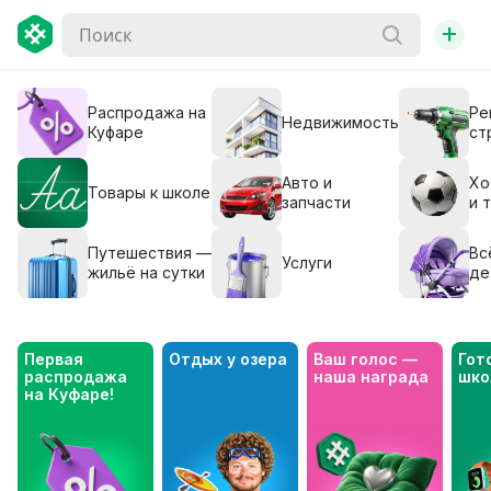
+
Распродажа на
Ре
Недвижимость
Куфаре
ст
Авто и
Хо
Товары к школе
запчасти
и 
Путешествия —
Вс
Услуги
жильё на сутки
де
Первая 
Отдых у озера
Ваш голос — 
Гото
распродажа 
наша награда
шко
на Куфаре!