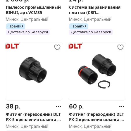
Пылесос промышленный
Система выравнивания
BIHUI, арт.VCM35
плитки (СВП
многоразовая) DLT 1,5мм,
Минск, Центральный
Минск, Центральный
50шт арт.0961
Гарантия
Гарантия
Доставка по Беларуси
Доставка по Беларуси
38 р.
60 р.
Фитинг (переходник) DLT
Фитинг (переходник) DLT
FX-5 крепления шланга к
FX-2 крепления шланга к
корпусу пылесоса
корпусу пылесоса Bosch с
Минск, Центральный
Минск, Центральный
Starmix, Bosch, Metabo,
адаптером, арт.5113