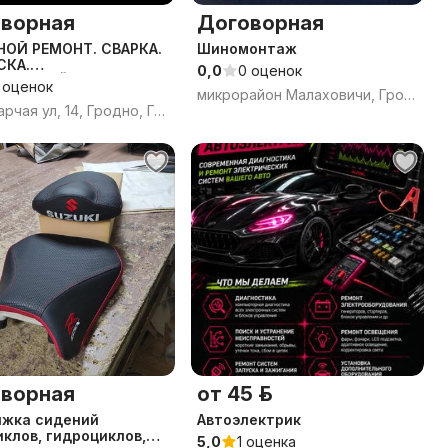
ворная
Договорная
НОЙ РЕМОНТ. СВАРКА.
Шиномонтаж
СКА.
0,0
0 оценок
ОРРОЗИЙНАЯ
 оценок
микрорайон Малаховичи, Гродно, Гродненская область
Гаспадарчая ул, 14, Гродно, Гродненская область
ворная
от 45 р.
яжка сидений
Автоэлектрик
клов, гидроциклов,
5,0
1 оценка