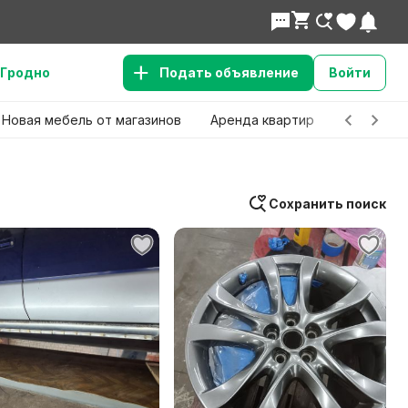
Гродно
Подать объявление
Войти
Новая мебель от магазинов
Аренда квартир
Детские 
Сохранить поиск