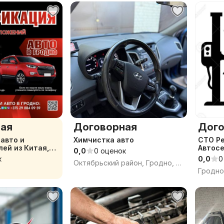
ая
Договорная
Дого
авто и
Химчистка авто
СТО Р
ей из Китая,
Автос
0,0
0 оценок
к
0,0
0
Октябрьский район, Гродно, Гродненская область
Гродно