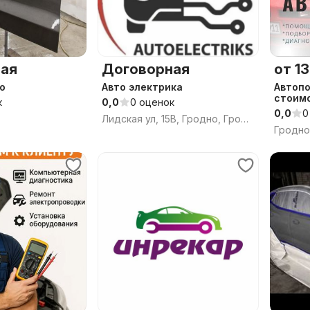
ая
Договорная
от 13
о
Авто электрика
Автопо
стоимо
к
0,0
0 оценок
0,0
0
Лидская ул, 15В, Гродно, Гродненская область
Гродно