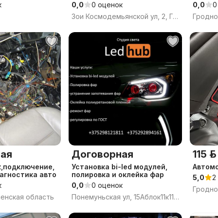
катер
к
0,0
0 оценок
0,0
0
Зои Космодемьянской ул, 2, Гродно, Гродненская область
Гродно
ая
Договорная
115 р.
к,подключение,
Установка bi-led модулей,
Автомо
агностика авто
полировка и оклейка фар
5,0
2
к
0,0
0 оценок
Гродно
ненская область
Понемуньская ул, 15Аблок11к1111, Гродно, Гродненская область