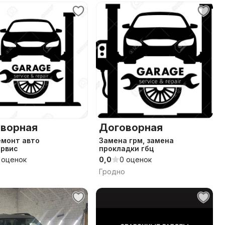
ворная
Договорная
емонт авто
Замена грм, замена
ервис
прокладки гбц
 оценок
0,0
0 оценок
Гродно