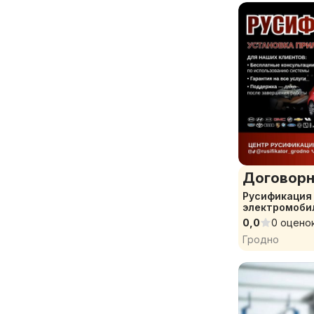
Договорн
Русификация 
электромобил
США др
0,0
0 оцено
Гродно