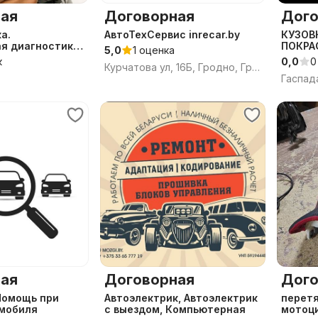
ая
Договорная
Дого
а.
АвтоТехСервис inrecar.by
КУЗОВ
я диагностика.
ПОКРА
5,0
1 оценка
АНТИК
к
0,0
0
Курчатова ул, 16Б, Гродно, Гродненская область
ая
Договорная
Дого
Помощь при
Автоэлектрик, Автоэлектрик
перет
омобиля
с выездом, Компьютерная
мотоци