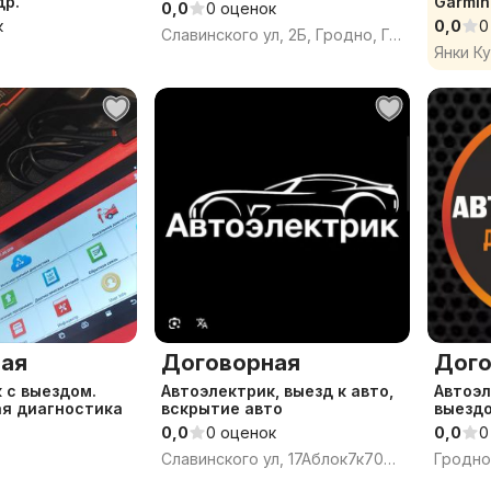
др.
Garmin
0,0
0 оценок
к
0,0
0
Славинского ул, 2Б, Гродно, Гродненская область
ая
Договорная
Дого
 с выездом.
Автоэлектрик, выезд к авто,
Автоэл
я диагностика
вскрытие авто
выезд
0,0
0 оценок
0,0
0
Славинского ул, 17Аблок7к708, Гродно, Гродненская область
Гродно