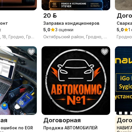
20 р.
Дого
монт
Заправка кондиционеров
Сварка
к
5,0
3 оценки
5,0
1
Сокольская ул, 18, Гродно, Гродненская область
Октябрьский район, Гродно, Гродненская область
Гродно
ая
Договорная
Дого
 ошибок по EGR
Продажа АВТОМОБИЛЕЙ
НАВИГА