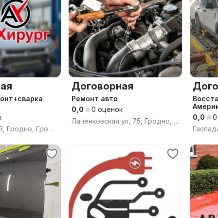
ая
Договорная
Дого
монт+сварка
Ремонт авто
Восста
Амери
0,0
0 оценок
к
0,0
0
Лапенковская ул, 75, Гродно, Гродненская область
Карского ул, 33, Гродно, Гродненская область