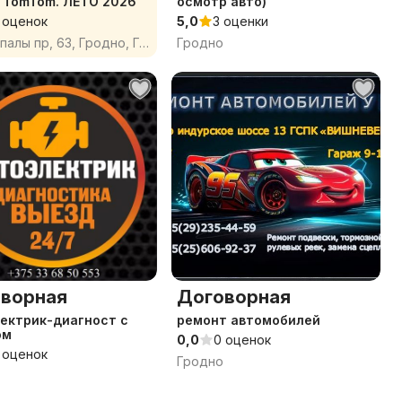
 TomTom. ЛЕТО 2026
осмотр авто)
 оценок
5,0
3 оценки
Янки Купалы пр, 63, Гродно, Гродненская область
Гродно
ворная
Договорная
ектрик-диагност с
ремонт автомобилей
ом
0,0
0 оценок
 оценок
Гродно