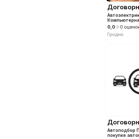
Договорн
Автоэлектрик
Компьютерна
Выезд
0,0
0 оцено
Гродно
Договорн
Автоподбор 
покупке авт