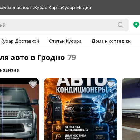
са
Безопасность
Куфар Карта
Куфар Медиа
 Куфар Доставкой
Статьи Куфара
Дома и коттеджи
ля авто в Гродно
79
 новизне