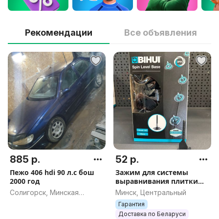
Рекомендации
Все объявления
885 р.
52 р.
Пежо 406 hdi 90 л.с бош
Зажим для системы
2000 год
выравнивания плитки
(СВП) BIHUI 1,5мм, 250шт,
Солигорск, Минская
Минск, Центральный
арт.SL2250
область
Гарантия
Доставка по Беларуси