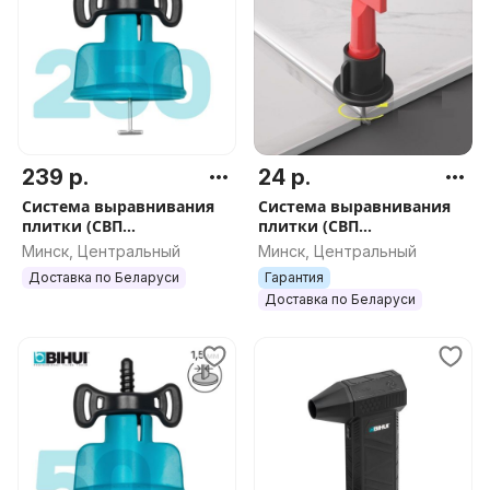
239 р.
24 р.
Система выравнивания
Система выравнивания
плитки (СВП
плитки (СВП
многоразовая) BIHUI 1,5
многоразовая) DLT 1,5мм,
Минск, Центральный
Минск, Центральный
мм, 250 шт., арт.TSL250
50шт арт.0961
Доставка по Беларуси
Гарантия
Доставка по Беларуси