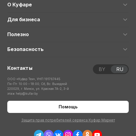
О Куфаре
Для бизнеса
Полезно
Безопасность
Контакты
BY
RU
ООО «Куфар Тех», УНП 191767445
Пн-Пт: 10:00 – 18:00; Сб, Вс: Выходной
220029, г. Минск, ул. Красная 7А-2, 3-й
этаж
help@kufar.by
Помощь
Защита прав потребителей сервиса Куфар Маркет