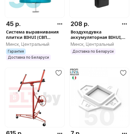
45 р.
208 р.
Система выравнивания
Воздуходувка
плитки BIHUI (СВП
аккумуляторная BIHUI,
многоразовая), 1,5мм,
арт.BPG22
Минск, Центральный
Минск, Центральный
50шт, арт.TSL50
Гарантия
Доставка по Беларуси
Доставка по Беларуси
615 р.
7 р.