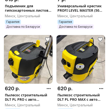
Подъемник для
Универсальный крестик
гипсокартонных листов
PROFI LEVEL MASTER (50
DLT Panel Lifter 335
шт.), арт.1139
Минск, Центральный
Минск, Центральный
(подъемник ГКЛ) до 3.35
Гарантия
Гарантия
м, арт.0585
Доставка по Беларуси
Доставка по Беларуси
620 р.
620 р.
Пылесос строительный
Пылесос строительный
DLT PL PRO с авто
DLT PL PRO MAX с авто
очисткой, арт. 0792
очисткой, БЕЗ пульта
Минск, Центральный
Минск, Центральный
дистанционного