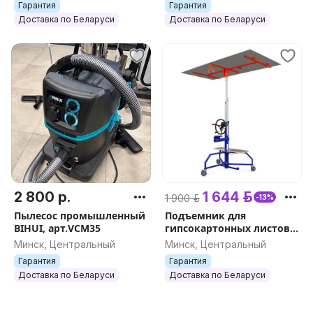
Гарантия
Гарантия
управления, арт.4311
Доставка по Беларуси
Доставка по Беларуси
2 800 р.
1 644 р.
1 900 р.
-13%
Пылесос промышленный
Подъемник для
BIHUI, арт.VCM35
гипсокартонных листов
DLT PLAC 450 (он же EDMA
Минск, Центральный
Минск, Центральный
PLAC 450), арт.0153
Гарантия
Гарантия
Доставка по Беларуси
Доставка по Беларуси