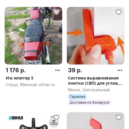
1 176 р.
39 р.
Иж юпитер 5
Система выравнивания
плитки (СВП) для углов,
Слуцк, Минская область
30 штук, арт.2350
Минск, Центральный
Гарантия
Доставка по Беларуси