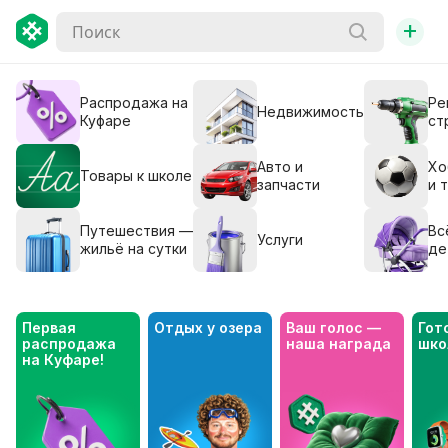
+
Распродажа на
Ре
Недвижимость
Куфаре
ст
Авто и
Хо
Товары к школе
запчасти
и 
Путешествия —
Вс
Услуги
жильё на сутки
де
Первая 
Отдых у озера
Ваш голос — 
Гото
распродажа 
наша награда
шко
на Куфаре!