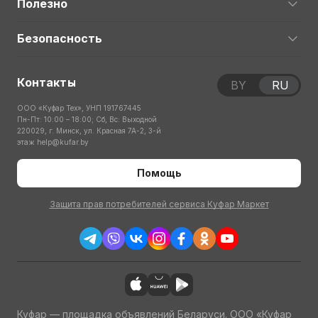
Полезно
Безопасность
Контакты
BY
RU
ООО «Куфар Тех», УНП 191767445
Пн-Пт: 10:00 – 18:00; Сб, Вс: Выходной
220029, г. Минск, ул. Красная 7А-2, 3-й
этаж
help@kufar.by
Помощь
Защита прав потребителей сервиса Куфар Маркет
Куфар — площадка объявлений Беларуси. ООО «Куфар