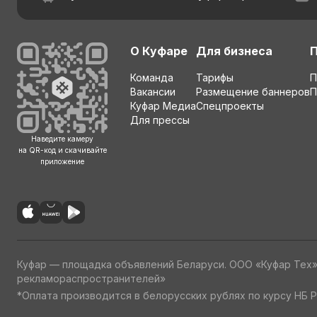
О Куфаре
Для бизнеса
Команда
Тарифы
П
Вакансии
Размещение баннеров
П
Куфар Медиа
Спецпроекты
Для прессы
Наведите камеру
на QR-код и скачивайте
приложение
Куфар — площадка объявлений Беларуси. ООО «Куфар Тех
рекламораспространителей»
*Оплата производится в белорусских рублях по курсу НБ Р