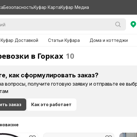
са
Безопасность
Куфар Карта
Куфар Медиа
 Куфар Доставкой
Статьи Куфара
Дома и коттеджи
ревозки в Горках
10
те, как сформулировать заказ?
на вопросы, получите готовую заявку и отправьте ее вы
там
ить заказ
Как это работает
 новизне