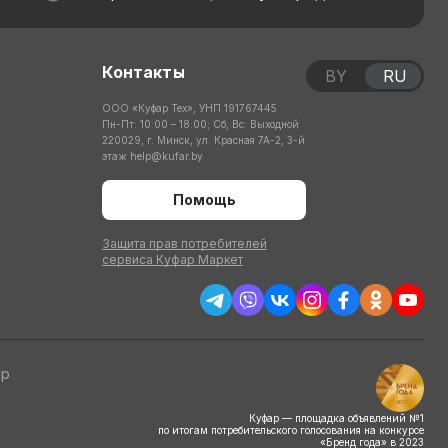
Контакты
BY
RU
ООО «Куфар Тех», УНП 191767445
Пн-Пт: 10:00 – 18:00; Сб, Вс: Выходной
220029, г. Минск, ул. Красная 7А-2, 3-й
этаж
help@kufar.by
Помощь
Защита прав потребителей
сервиса Куфар Маркет
тр
Куфар — площадка объявлений №1
по итогам потребительского голосования на конкурсе
«Бренд года» в 2023