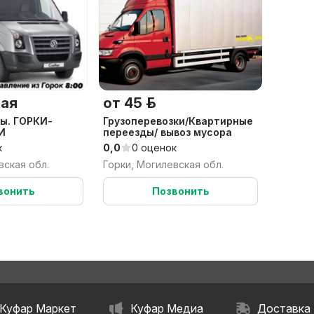
ая
от 45 р.
ы. ГОРКИ-
Грузоперевозки/Квартирные
И
переезды/ вывоз мусора
к
0,0
0 оценок
вская обл.
Горки, Могилевская обл.
вонить
Позвонить
Куфар Маркет
Куфар Медиа
Доставка