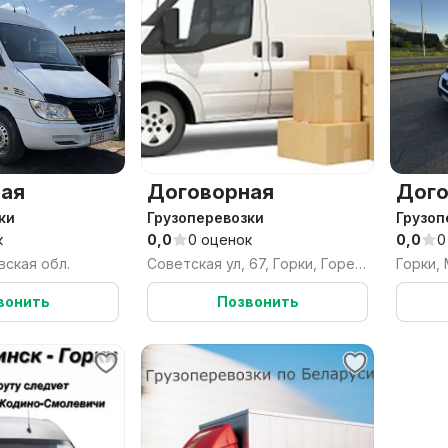
ая
Договорная
Дого
ки
Грузоперевозки
Грузоп
к
0,0
0 оценок
0,0
0
вская обл.
Советская ул, 67, Горки, Горецкий район, Могилёвская область
Горки,
вонить
Позвонить