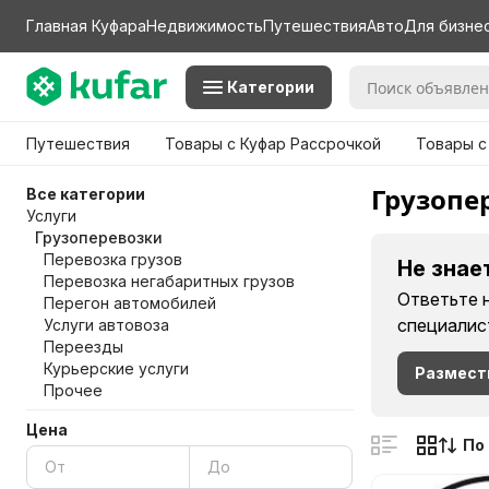
Главная Куфара
Недвижимость
Путешествия
Авто
Для бизне
Категории
Путешествия
Товары с Куфар Рассрочкой
Товары с
Грузопе
Все категории
Услуги
Грузоперевозки
Перевозка грузов
Не знае
Перевозка негабаритных грузов
Ответьте 
Перегон автомобилей
специалис
Услуги автовоза
Переезды
Курьерские услуги
Размест
Прочее
Цена
По