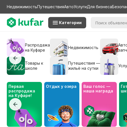
Недвижимость
Путешествия
Авто
Услуги
Для бизнеса
Безопа
Категории
Распродажа
Авто
Недвижимость
на Куфаре
зап
Товары к
Путешествия —
Услу
школе
жильё на сутки
Первая 
Отдых у озера
Ваш голос — 
Го
распродажа 
наша награда
шк
на Куфаре!