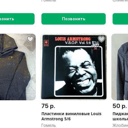
Гомель
вонить
Позвонить
75 р.
50 р.
Пластинки виниловые Louis
Пиджак
Armstrong 5/6
школь
Гомель
Жлобин