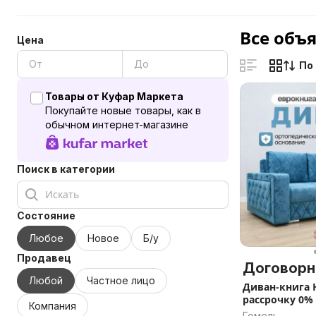
Все объ
Цена
По
Товары от Куфар Маркета
Покупайте новые товары, как в
обычном интернет-магазине
Поиск в категории
Состояние
Любое
Новое
Б/у
Продавец
Договорн
Любой
Частное лицо
Диван-книга 
рассрочку 0%
Компания
Гомель