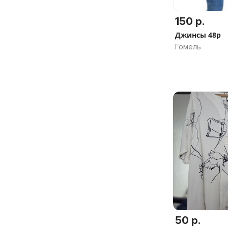
150 р.
Джинсы 48р
Гомель
50 р.