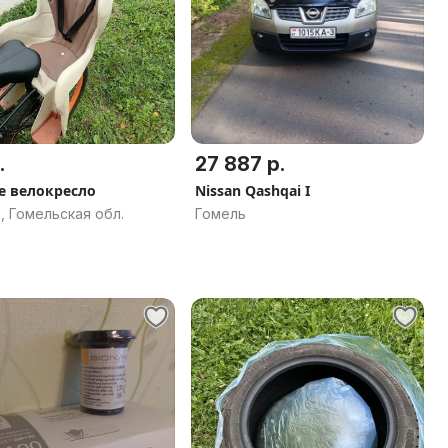
.
27 887 р.
е велокресло
Nissan Qashqai I
, Гомельская обл.
Гомель