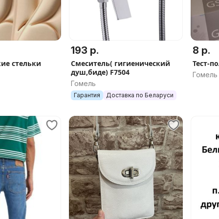
193 р.
8 р.
ие стельки
Смеситель( гигиенический
Тест-п
душ,биде) F7504
Гомель
Гомель
Гарантия
Доставка по Беларуси