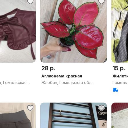
28 р.
15 р.
Аглаонема красная
Жилет
, Гомельская
Жлобин, Гомельская обл.
Гомель