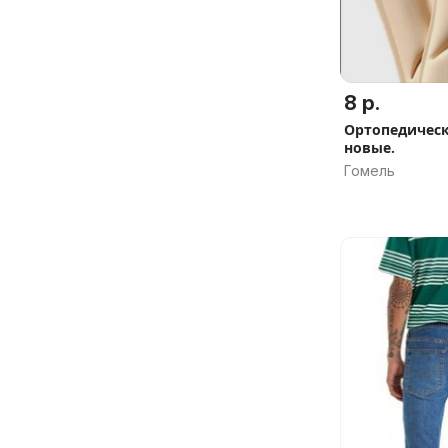
8 р.
Ортопедическ
новые.
Гомель