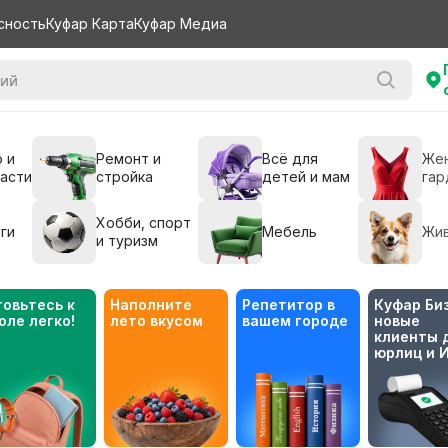
сность
Куфар Карта
Куфар Медиа
 и
Ремонт и
Всё для
Же
части
стройка
детей и мам
гар
Хобби, спорт
ги
Мебель
Жи
и туризм
товьтесь к 
Наполните 
Репетитор в 
Куфар Биз
оле легко!
лето вкусом
вашем городе
новые 
клиенты д
юрлиц и 