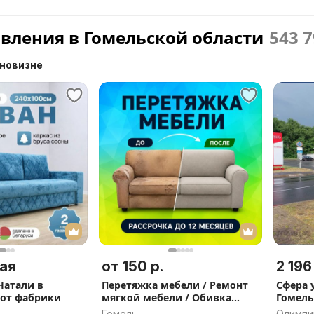
явления в Гомельской области
543 
 новизне
ая
от 150 р.
2 196
Натали в
Перетяжка мебели / Ремонт
Сфера 
 от фабрики
мягкой мебели / Обивка
Гомель
мебели / Реставрация мебели
Гомель
Олимпий