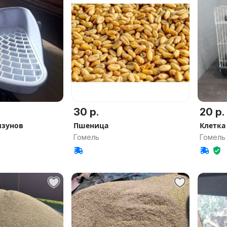
30 р.
20 р.
ызунов
Пшеница
Клетка
Гомель
Гомель