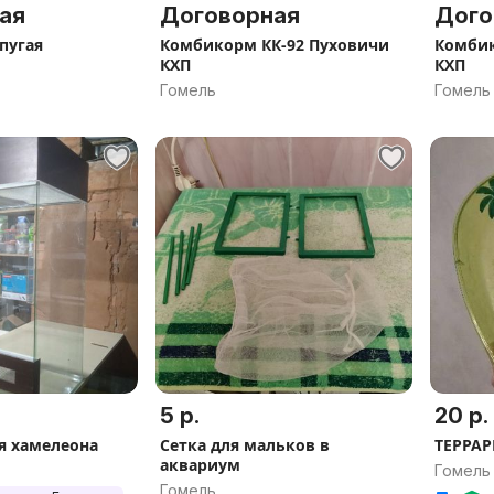
ая
Договорная
Дого
пугая
Комбикорм КК-92 Пуховичи
Комбик
КХП
КХП
Гомель
Гомель
5 р.
20 р.
я хамелеона
Сетка для мальков в
ТЕРРА
аквариум
Гомель
Гомель