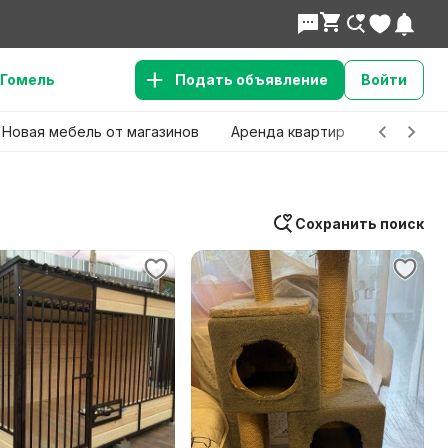
Гомель
Подать объявление
Войти
Новая мебель от магазинов
Аренда квартир
Детские 
Сохранить поиск