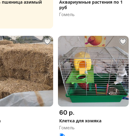
ь пшеница азимый
Аквариумные растения по 1
руб
Гомель
60 р.
а
Клетка для хомяка
Гомель