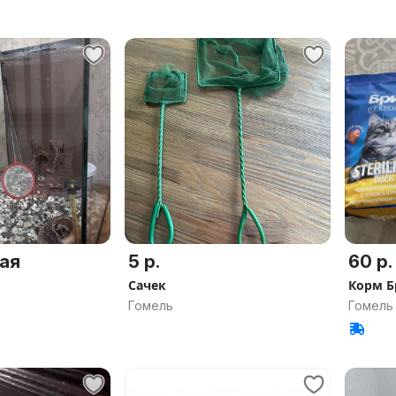
ая
5 р.
60 р.
Сачек
Корм Б
Гомель
Гомель