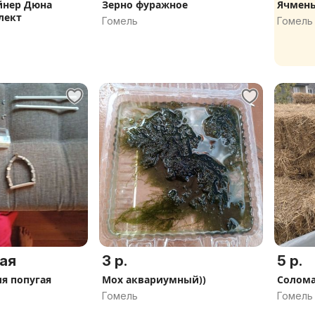
йнер Дюна
Зерно фуражное
Ячмен
лект
Гомель
Гомель
ая
3 р.
5 р.
ля попугая
Мох аквариумный))
Солом
Гомель
Гомель