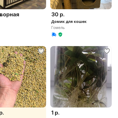
ворная
30 р.
Домик для кошек
Гомель
р.
1 р.