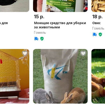
15 р.
18 р.
а для
Моющее средство для уборки
Овес
за животными
Гомель
Гомель