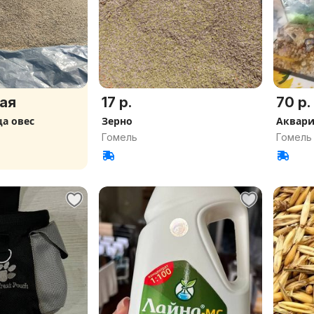
ая
17 р.
70 р.
а овес
Зерно
Аквар
Гомель
Гомель