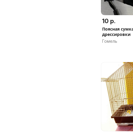
10 р.
Поясная сумк
дрессировки
Гомель