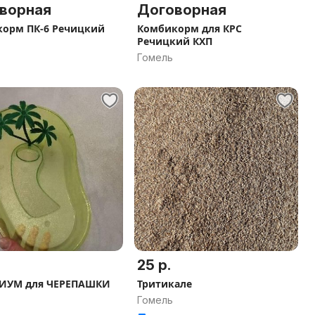
ворная
Договорная
орм ПК-6 Речицкий
Комбикорм для КРС
Речицкий КХП
Гомель
25 р.
РИУМ для ЧЕРЕПАШКИ
Тритикале
Гомель