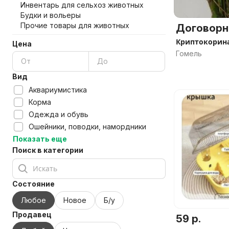
Инвентарь для сельхоз животных
Будки и вольеры
Прочие товары для животных
Договорн
Криптокорина
Цена
Гомель
Вид
Аквариумистика
Корма
Одежда и обувь
Ошейники, поводки, намордники
Показать еще
Поиск в категории
Состояние
Любое
Новое
Б/у
Продавец
59 р.