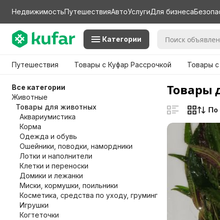
Недвижимость
Путешествия
Авто
Услуги
Для бизнеса
Безопа
Категории
Путешествия
Товары с Куфар Рассрочкой
Товары с
Товары 
Все категории
Животные
Товары для животных
По
Аквариумистика
Корма
Одежда и обувь
Ошейники, поводки, намордники
Лотки и наполнители
Клетки и переноски
Домики и лежанки
Миски, кормушки, поильники
Косметика, средства по уходу, груминг
Игрушки
Когтеточки