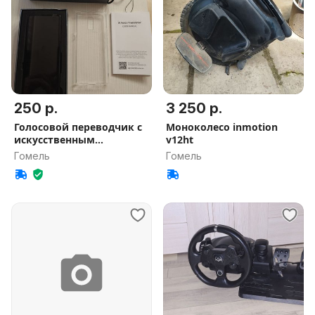
250 р.
3 250 р.
Голосовой переводчик с
Моноколесо inmotion
искусственным
v12ht
интеллектом
Гомель
Гомель