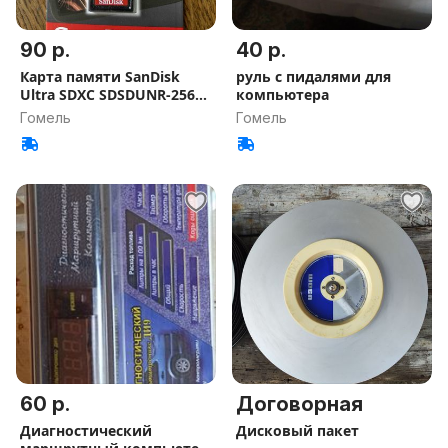
90 р.
40 р.
Карта памяти SanDisk
руль с пидалями для
Ultra SDXC SDSDUNR-256G-
компьютера
GN3IN
Гомель
Гомель
60 р.
Договорная
Диагностический
Дисковый пакет