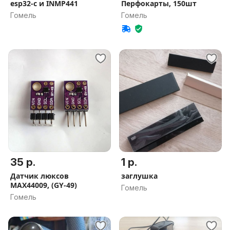
esp32-c и INMP441
Перфокарты, 150шт
Гомель
Гомель
35 р.
1 р.
Датчик люксов
заглушка
MAX44009, (GY-49)
Гомель
Гомель