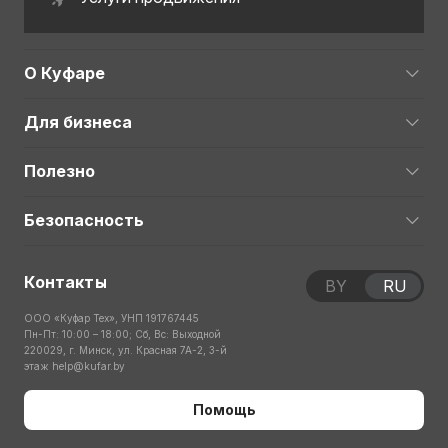
О Куфаре
Для бизнеса
Полезно
Безопасность
Контакты
BY
RU
ООО «Куфар Тех», УНП 191767445
Пн-Пт: 10:00 – 18:00; Сб, Вс: Выходной
220029, г. Минск, ул. Красная 7А-2, 3-й
этаж
help@kufar.by
Помощь