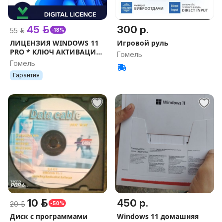
45 р.
300 р.
55 р.
-18%
ЛИЦЕНЗИЯ WINDOWS 11
Игровой руль
PRO * КЛЮЧ АКТИВАЦИИ
Гомель
* ГАРАНТИЯ 30 ДНЕЙ
Гомель
Гарантия
10 р.
450 р.
20 р.
-50%
Диск с программами
Windows 11 домашняя