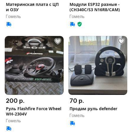
Материнская плата с ЦП
Модули ESP32 разные -
и ОЗУ
(CH340C/S3 N16R8/CAM)
Гомель
Гомель
200 р.
70 р.
Руль Flashfire Force Wheel
Продам руль defender
WH-2304V
Гомель
Гомель