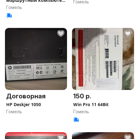
маршрутный компьютер
Гомель
ДИ9
Гомель
Договорная
150 р.
НР Deskjer 1050
Win Pro 11 64Bit
Гомель
Гомель