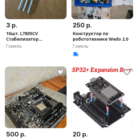
3 р.
250 р.
10шт. L7805CV
Конструктор по
Стабилизатор
робототехникe Wedo 2.0
напряжения
Гомель
Гомель
500 р.
20 р.