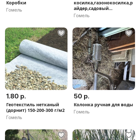
Коробки
косилка,газонокосилка,р
айдер,садовый
Гомель
трактор,мини
Гомель
1.80 р.
50 р.
Геотекстиль нетканый
Колонка ручная для воды
(дорнит) 150-200-300 г/м2
Гомель
Гомель