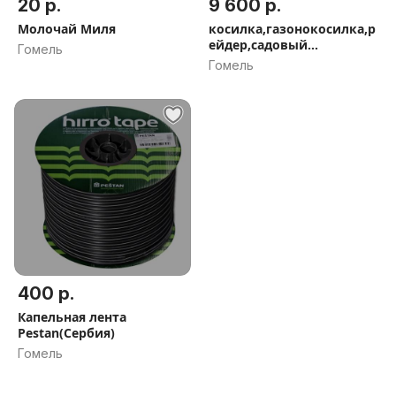
20 р.
9 600 р.
Молочай Миля
косилка,газонокосилка,р
ейдер,садовый
Гомель
трактор,мини
Гомель
400 р.
Капельная лента
Pestan(Сербия)
Гомель