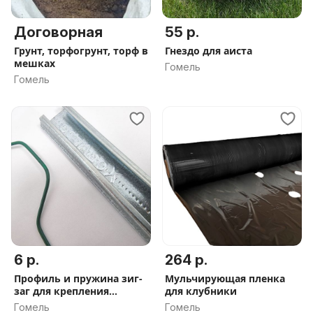
Договорная
55 р.
Грунт, торфогрунт, торф в
Гнездо для аиста
мешках
Гомель
Гомель
6 р.
264 р.
Профиль и пружина зиг-
Мульчирующая пленка
заг для крепления
для клубники
пленки
Гомель
Гомель