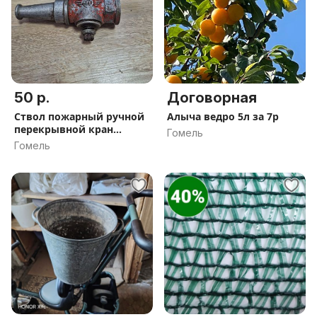
50 р.
Договорная
Ствол пожарный ручной
Алыча ведро 5л за 7р
перекрывной кран
Гомель
брансбойт
Гомель