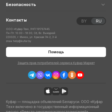
Безопасность
Контакты
BY
RU
ООО «Куфар Тех», УНП 191767445
Пн-Пт: 10:00 – 18:00; Сб, Вс: Выходной
220029, г. Минск, ул. Красная 7А-2, 3-й
этаж
help@kufar.by
Помощь
Защита прав потребителей сервиса Куфар Маркет
Куфар — площадка объявлений Беларуси. ООО «Куфар
Тех» включено в государственный информационный
ресурс «Реестр рекламораспространителей»