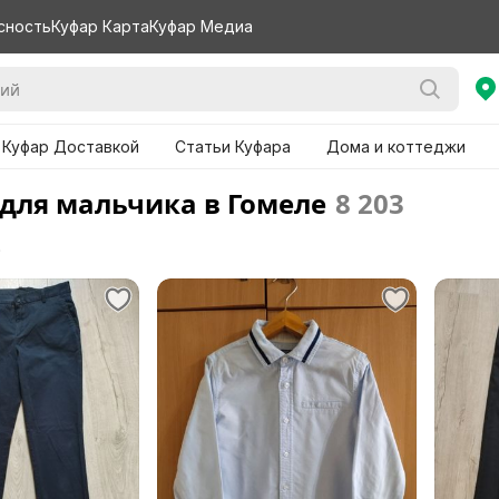
сность
Куфар Карта
Куфар Медиа
 Куфар Доставкой
Статьи Куфара
Дома и коттеджи
для мальчика в Гомеле
8 203
е