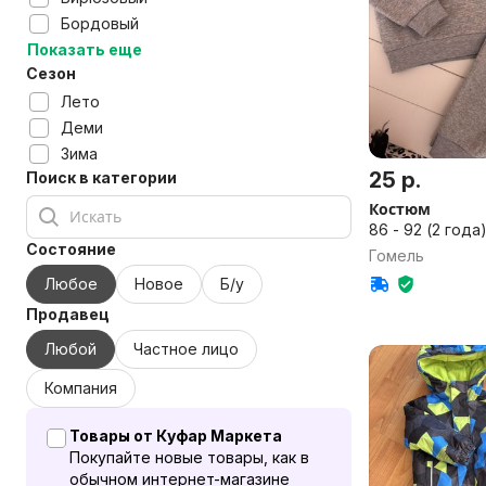
Бордовый
Показать еще
Сезон
Лето
Деми
Зима
25 р.
Поиск в категории
Костюм
86 - 92 (2 года)
Состояние
Гомель
Любое
Новое
Б/у
Продавец
Любой
Частное лицо
Компания
Товары от Куфар Маркета
Покупайте новые товары, как в
обычном интернет-магазине