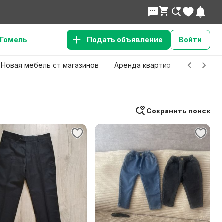
Гомель
Подать объявление
Войти
Новая мебель от магазинов
Аренда квартир
Детские 
Сохранить поиск