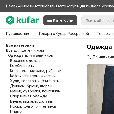
Недвижимость
Путешествия
Авто
Услуги
Для бизнеса
Безопа
Категории
Путешествия
Товары с Куфар Рассрочкой
Товары с
Одежда 
Все категории
Всё для детей и мам
Одежда для мальчиков
По новизн
Верхняя одежда
Комбинезоны
Костюмы, пиджаки, рубашки
Кофты, свитеры, жилетки
Худи, толстовки, свитшоты
Джинсы, брюки, шорты
Майки, футболки, лонгсливы
Спортивная одежда
Белье, пижамы, халаты
Носки, колготки, леггинсы
Плавки