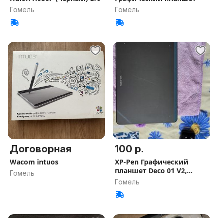
Гомель
Гомель
Договорная
100 р.
Wacom intuos
XP-Pen Графический
планшет Deco 01 V2,
Гомель
формат A5
Гомель