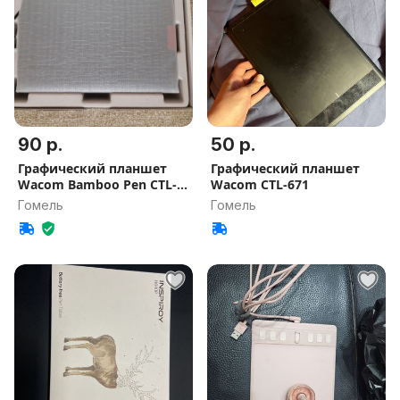
90 р.
50 р.
Графический планшет
Графический планшет
Wacom Bamboo Pen CTL-
Wacom CTL-671
460
Гомель
Гомель