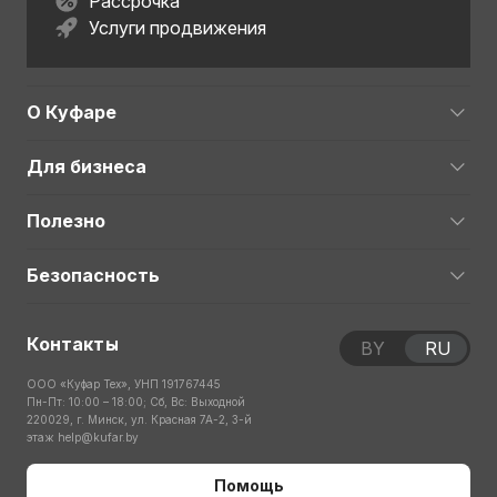
Рассрочка
Услуги продвижения
О Куфаре
Для бизнеса
Полезно
Безопасность
Контакты
BY
RU
ООО «Куфар Тех», УНП 191767445
Пн-Пт: 10:00 – 18:00; Сб, Вс: Выходной
220029, г. Минск, ул. Красная 7А-2, 3-й
этаж
help@kufar.by
Помощь