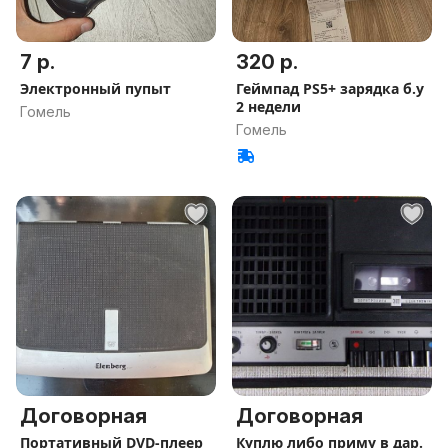
7 р.
320 р.
Электронный пупыт
Геймпад PS5+ зарядка б.у
2 недели
Гомель
Гомель
Договорная
Договорная
Портативный DVD-плеер
Куплю либо приму в дар.