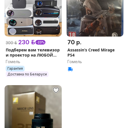
230 р.
70 р.
300 р.
-23%
Подберем вам телевизор
Assassin’s Creed Mirage
и проектор на ЛЮБОЙ
PS4
БЮДЖЕТ Alston Epson
Гомель
Гомель
Гарантия
Доставка по Беларуси