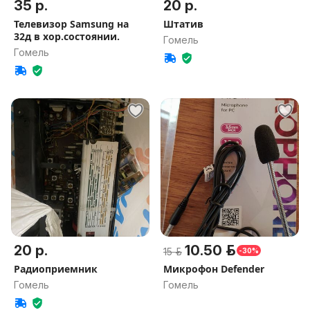
35 р.
20 р.
Телевизор Samsung на
Штатив
32д в хор.состоянии.
Гомель
Гомель
20 р.
10.50 р.
15 р.
-30%
Радиоприемник
Микрофон Defender
Гомель
Гомель