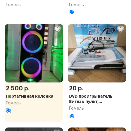
Гомель
Гомель
2 500 р.
20 р.
Портативная колонка
DVD проигрыватель
Витязь пульт,
Гомель
инструкция, шнуры
Гомель