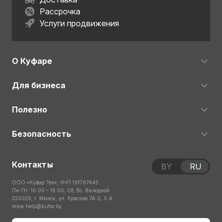
Рассрочка
Услуги продвижения
О Куфаре
Для бизнеса
Полезно
Безопасность
Контакты
BY
RU
ООО «Куфар Тех», УНП 191767445
Пн-Пт: 10:00 – 18:00; Сб, Вс: Выходной
220029, г. Минск, ул. Красная 7А-2, 3-й
этаж
help@kufar.by