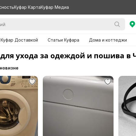
сность
Куфар Карта
Куфар Медиа
 Куфар Доставкой
Статьи Куфара
Дома и коттеджи
 для ухода за одеждой и пошива в 
 новизне