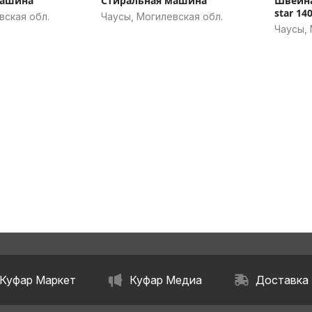
машина
Стиральная машина
Швейна
star 14
вская обл.
Чаусы, Могилевская обл.
Чаусы, 
Куфар Маркет
Куфар Медиа
Доставка