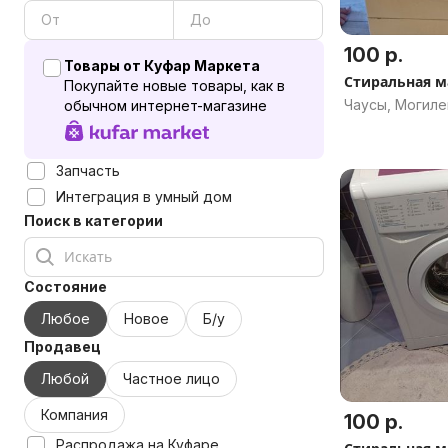
100 р.
Товары от Куфар Маркета
Стиральная 
Покупайте новые товары, как в
Чаусы, Могиле
обычном интернет-магазине
Запчасть
Интеграция в умный дом
Поиск в категории
Состояние
Любое
Новое
Б/у
Продавец
Любой
Частное лицо
Компания
100 р.
Распродажа на Куфаре