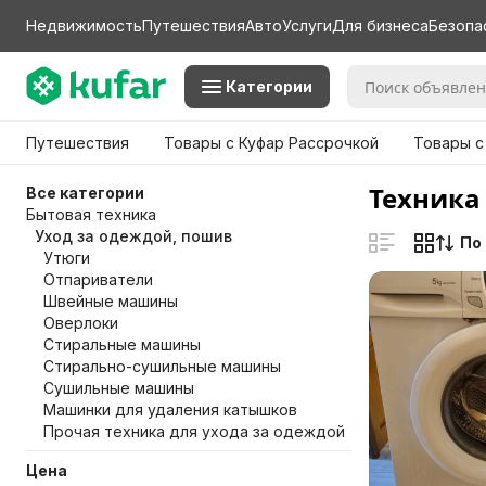
Недвижимость
Путешествия
Авто
Услуги
Для бизнеса
Безопа
Категории
Путешествия
Товары с Куфар Рассрочкой
Товары с
Техника
Все категории
Бытовая техника
Уход за одеждой, пошив
По
Утюги
Отпариватели
Швейные машины
Оверлоки
Стиральные машины
Стирально-сушильные машины
Сушильные машины
Машинки для удаления катышков
Прочая техника для ухода за одеждой
Цена