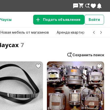
Чаусы
Подать объявление
Войти
Новая мебель от магазинов
Аренда квартир
Детские 
Чаусах
7
Сохранить поиск