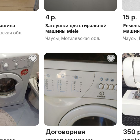
4 р.
15 р.
машина
Заглушки для стиральной
Ремень
машины Miele
маши
вская обл.
Чаусы, Могилевская обл.
Чаусы, 
Договорная
350 р