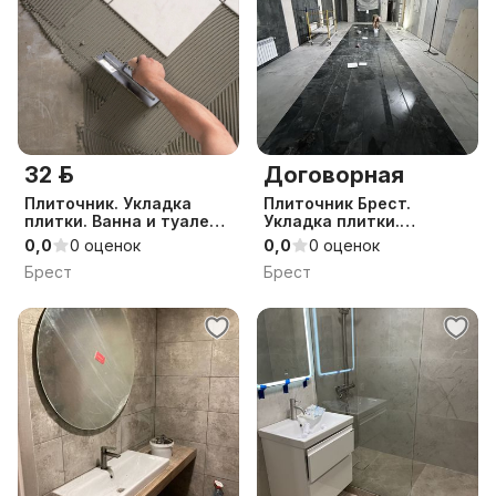
32 р.
Договорная
Плиточник. Укладка
Плиточник Брест.
плитки. Ванна и туалет
Укладка плитки.
под ключ
Плиточные работы
0,0
0 оценок
0,0
0 оценок
Брест
Брест