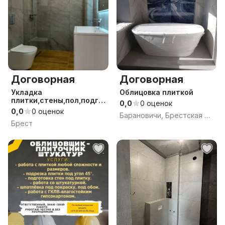
Договорная
Договорная
Укладка
Облицовка плиткой
плитки,стены,пол,подго
0,0
0 оценок
товка стен и полов
0,0
0 оценок
Барановичи, Брестская обл.
Брест