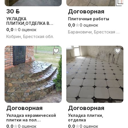
30 р.
Договорная
УКЛАДКА
Плиточные работы
ПЛИТКИ,ОТДЕЛКА В
0,0
0 оценок
КРОТЧАЙШИЕ СРОКИ
0,0
0 оценок
Барановичи, Брестская обл.
Кобрин, Брестская обл.
Договорная
Договорная
Укладка керамической
Укладка плитки,
плитки на пол
отделка
стены,ступени.
0,0
0 оценок
0,0
0 оценок