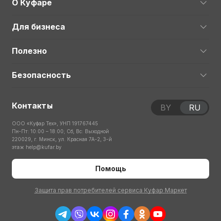
О Куфаре
Для бизнеса
Полезно
Безопасность
Контакты
BY
RU
ООО «Куфар Тех», УНП 191767445
Пн-Пт: 10:00 – 18:00; Сб, Вс: Выходной
220029, г. Минск, ул. Красная 7А-2, 3-й
этаж
help@kufar.by
Помощь
Защита прав потребителей сервиса Куфар Маркет