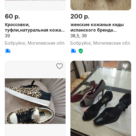
60 р.
200 р.
Кроссовки,
женские кожаные кеды
туфли,натуральная кожа.
испанского бренда
Размер 39
Pikolinos
39
38,5, 39
Бобруйск, Могилевская обл.
Бобруйск, Могилевская обл.