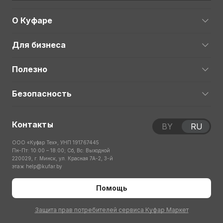
О Куфаре
Для бизнеса
Полезно
Безопасность
Контакты
BY
RU
ООО «Куфар Тех», УНП 191767445
Пн-Пт: 10:00 – 18:00; Сб, Вс: Выходной
220029, г. Минск, ул. Красная 7А-2, 3-й
этаж
help@kufar.by
Помощь
Защита прав потребителей сервиса Куфар Маркет