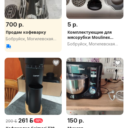
700 р.
5 р.
Продам кофеварку
Комплектующие для
мясорубки Moulinex
Бобруйск, Могилевская
Redmond СССР
Бобруйск, Могилевская
обл.
обл.
261 р.
150 р.
290 р.
-10%