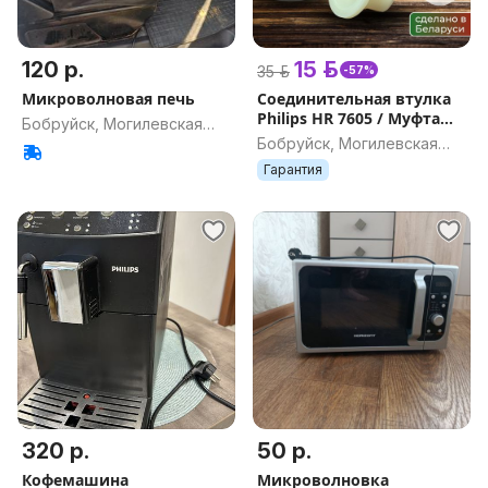
120 р.
15 р.
35 р.
-57%
Микроволновая печь
Соединительная втулка
Philips HR 7605 / Муфта
Бобруйск, Могилевская
филипс 7605 / муфта
Бобруйск, Могилевская
обл.
philips hr 7605 / Втулка
обл.
Гарантия
филипс
320 р.
50 р.
Кофемашина
Микроволновка