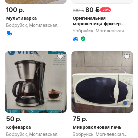
100 р.
80 р.
100 р.
-20%
Мультиварка
Оригинальная
мороженица-фризер
Бобруйск, Могилевская
JoyMech
Бобруйск, Могилевская
обл.
обл.
50 р.
75 р.
Кофеварка
Микроволновая печь
Бобруйск, Могилевская
Бобруйск, Могилевская