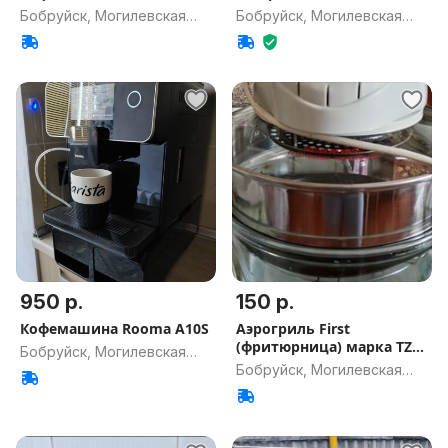
Бобруйск, Могилевская
Бобруйск, Могилевская
обл.
обл.
950 р.
150 р.
Кофемашина Rooma A10S
Аэрогриль First
(фритюрница) марка TZO-
Бобруйск, Могилевская
301
Бобруйск, Могилевская
обл.
обл.