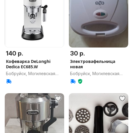
140 р.
30 р.
Кофеварка DeLonghi
Электровафельница
Dedica EC685.W
новая
Бобруйск, Могилевская
Бобруйск, Могилевская
обл.
обл.