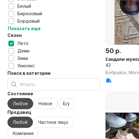
Белый
Бирюзовый
Бордовый
Показать еще
Сезон
Лето
50 р.
Деми
Зима
Сандали мужс
42
Унисекс
Бобруйск, Моги
Поиск в категории
Состояние
Любое
Новое
Б/у
Продавец
Любой
Частное лицо
Компания