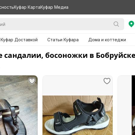
сность
Куфар Карта
Куфар Медиа
 Куфар Доставкой
Статьи Куфара
Дома и коттеджи
 сандалии, босоножки в Бобруйск
е