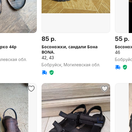
85 р.
55 р.
рко 44р
Босоножки, сандали Бона
Босоно
BONA.
46
42, 43
левская обл.
Бобруйс
Бобруйск, Могилевская обл.