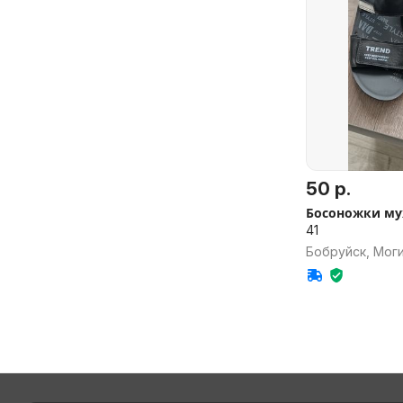
50 р.
Босоножки му
41
Бобруйск, Моги