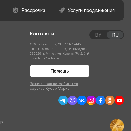
Рассрочка
Услуги продвижения
Контакты
BY
RU
ООО «Куфар Тех», УНП 191767445
Пн-Пт: 10:00 – 18:00; Сб, Вс: Выходной
220029, г. Минск, ул. Красная 7А-2, 3-й
этаж
help@kufar.by
Помощь
Защита прав потребителей
сервиса Куфар Маркет
тр