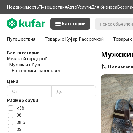
Недвижимость
Путешествия
Авто
Услуги
Для бизнеса
Безопа
Категории
Путешествия
Товары с Куфар Рассрочкой
Товары с
Мужские
Все категории
Мужской гардероб
Мужская обувь
По новизн
Босоножки, сандалии
Цена
Размер обуви
<38
38
38,5
39