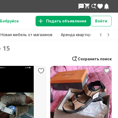
Бобруйск
Подать объявление
Войти
Новая мебель от магазинов
Аренда квартир
Детские 
е
15
Сохранить поиск