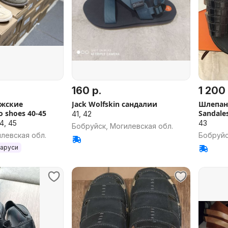
160 р.
1 200 
жские
Jack Wolfskin сандалии
Шлепан
 shoes 40-45
Sandales
41, 42
44, 45
43
Бобруйск, Могилевская обл.
левская обл.
Бобруйс
ларуси