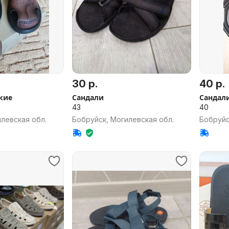
30 р.
40 р.
кие
Сандали
Сандал
43
40
левская обл.
Бобруйск, Могилевская обл.
Бобруйс