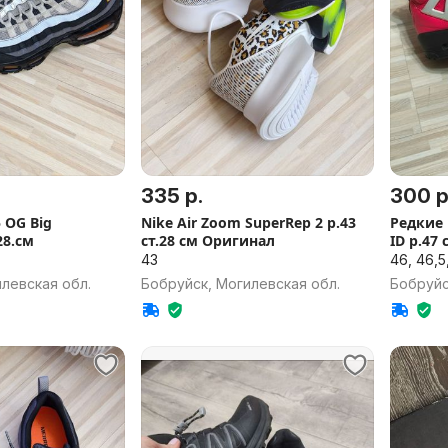
335 р.
300 р
5 OG Big
Nike Air Zoom SuperRep 2 р.43
Редкие N
28.см
ст.28 см Оригинал
ID р.47 
43
46, 46,5
левская обл.
Бобруйск, Могилевская обл.
Бобруйс