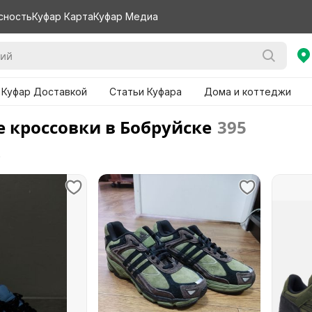
сность
Куфар Карта
Куфар Медиа
 Куфар Доставкой
Статьи Куфара
Дома и коттеджи
 кроссовки в Бобруйске
395
е