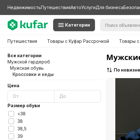
Недвижимость
Путешествия
Авто
Услуги
Для бизнеса
Безопа
Категории
Путешествия
Товары с Куфар Рассрочкой
Товары с
Мужские
Все категории
Мужской гардероб
Мужская обувь
По новизн
Кроссовки и кеды
Цена
Размер обуви
<38
38
38,5
39