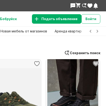
Бобруйск
Подать объявление
Войти
Новая мебель от магазинов
Аренда квартир
Детские 
Сохранить поиск