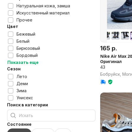
Натуральная кожа, замша
Искусственный материал
Прочее
Цвет
Бежевый
Белый
165 р.
Бирюзовый
Бордовый
Nike Air Max 200 р.43 ст.
Оригинал
Показать еще
43
Сезон
Бобруйск, Моги
Лето
Деми
Зима
Унисекс
Поиск в категории
Состояние