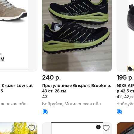
240 р.
195 р.
- Cruzer Low cut
Прогулочные Grisport Brooke р.
NIKE AI
.5
43 ст. 28 см
р.42.5 с
43
42, 42,5
левская обл.
Бобруйск, Могилевская обл.
Бобруйс