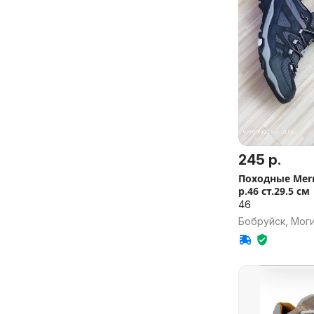
245 р.
Походные Merrell TahrLow Rise
р.46 ст.29.5 см
46
Бобруйск, Моги