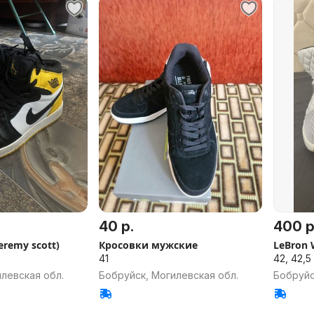
40 р.
400 р
jeremy scott)
Кросовки мужские
LeBron 
41
42, 42,5
левская обл.
Бобруйск, Могилевская обл.
Бобруйс