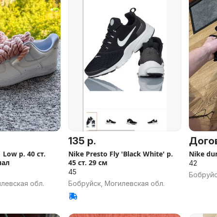
135 р.
Дого
 Low р. 40 ст.
Nike Presto Fly 'Black White' р.
Nike du
нал
45 ст. 29 см
42
45
Бобруйс
левская обл.
Бобруйск, Могилевская обл.